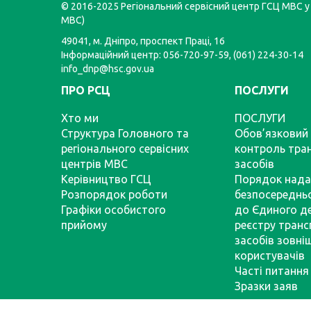
© 2016-2025 Регіональний сервісний центр ГСЦ МВС у 
МВС)
49041, м. Дніпро, проспект Праці, 16
Інформаційний центр: 056-720-97-59, (061) 224-30-14
info_dnp@hsc.gov.ua
ПРО РСЦ
ПОСЛУГИ
Хто ми
ПОСЛУГИ
Структура Головного та
Обов’язковий 
регіонального сервісних
контроль тра
центрів МВС
засобів
Керівництво ГСЦ
Порядок нада
Розпорядок роботи
безпосереднь
Графіки особистого
до Єдиного д
прийому
реєстру тран
засобів зовні
користувачів
Часті питання
Зразки заяв