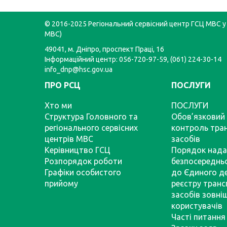
© 2016-2025 Регіональний сервісний центр ГСЦ МВС у 
МВС)
49041, м. Дніпро, проспект Праці, 16
Інформаційний центр: 056-720-97-59, (061) 224-30-14
info_dnp@hsc.gov.ua
ПРО РСЦ
ПОСЛУГИ
Хто ми
ПОСЛУГИ
Структура Головного та
Обов’язковий 
регіонального сервісних
контроль тра
центрів МВС
засобів
Керівництво ГСЦ
Порядок нада
Розпорядок роботи
безпосереднь
Графіки особистого
до Єдиного д
прийому
реєстру тран
засобів зовні
користувачів
Часті питання