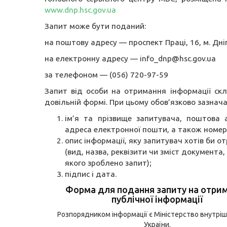
www.dnp.hsc.gov.ua
Запит може бути поданий:
на поштову адресу — проспект Праці, 16, м. Дні
на електронну адресу — info_dnp@hsc.gov.ua
за телефоном — (056) 720-97-59
Запит від особи на отримання інформації ск
довільній формі. При цьому обов’язково зазнача
ім’я та прізвище запитувача, поштова 
адреса електронної пошти, а також номер
опис інформації, яку запитувач хотів би о
(вид, назва, реквізити чи зміст документа
якого зроблено запит);
підпис і дата.
Форма для подання запиту на отри
публічної інформації
Розпорядником інформації є Міністерство внутріш
України.