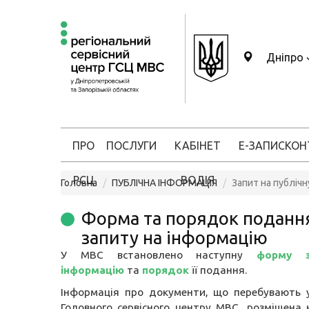
Дніпро
ПРО
ПОСЛУГИ
КАБІНЕТ
Е-ЗАПИС
КОН
РСЦ
ВОДІЯ
Головна
ПУБЛІЧНА ІНФОРМАЦІЯ
Запит на публіч
Форма та порядок поданн
запиту на інформацію
У МВС встановлено наступну
форму з
інформацію
та
порядок
її подання.
Інформація про документи, що перебувають у
Головного сервісного центру МВС, розміщена 