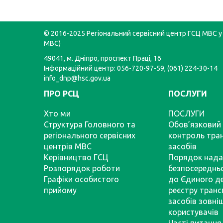
© 2016-2025 Регіональний сервісний центр ГСЦ МВС у 
МВС)
49041, м. Дніпро, проспект Праці, 16
Інформаційний центр: 056-720-97-59, (061) 224-30-14
info_dnp@hsc.gov.ua
ПРО РСЦ
ПОСЛУГИ
Хто ми
ПОСЛУГИ
Структура Головного та
Обов’язковий 
регіонального сервісних
контроль тра
центрів МВС
засобів
Керівництво ГСЦ
Порядок нада
Розпорядок роботи
безпосереднь
Графіки особистого
до Єдиного д
прийому
реєстру тран
засобів зовні
користувачів