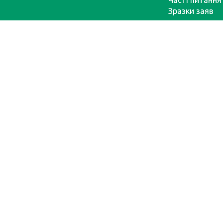
Часті питання
Зразки заяв