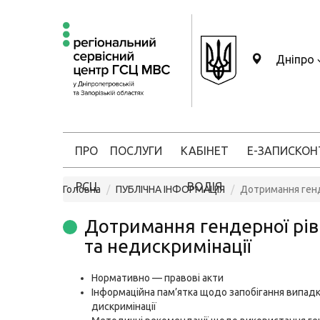
Дніпро
ПРО
ПОСЛУГИ
КАБІНЕТ
Е-ЗАПИС
КОН
РСЦ
ВОДІЯ
Головна
ПУБЛІЧНА ІНФОРМАЦІЯ
Дотримання генд
Дотримання гендерної рів
та недискримінації
Нормативно — правові акти
Інформаційна пам’ятка щодо запобігання випад
дискримінації