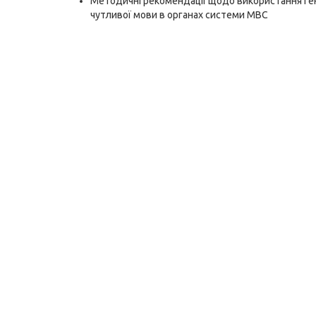
Методичні рекомендації щодо використання г
чутливої мови в органах системи МВС