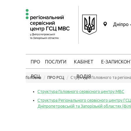
Дніпро
ПРО
ПОСЛУГИ
КАБІНЕТ
Е-ЗАПИС
КОН
РСЦ
ВОДІЯ
Головна
ПРО РСЦ
Структура Головного та регіон
Структура Головного сервісного центру МВС
Структура Регіонального сервісного центру ГС
Дніпропетровській та Запорізькій областях (філ