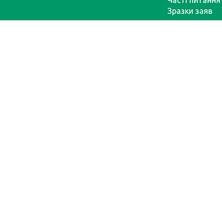
Часті питання
Зразки заяв