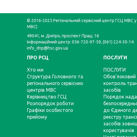
© 2016-2025 Регіональний сервісний центр ГСЦ МВС у 
МВС)
49041, м. Дніпро, проспект Праці, 16
Інформаційний центр: 056-720-97-59, (061) 224-30-14
info_dnp@hsc.gov.ua
ПРО РСЦ
ПОСЛУГИ
Хто ми
ПОСЛУГИ
Структура Головного та
Обов’язковий 
регіонального сервісних
контроль тра
центрів МВС
засобів
Керівництво ГСЦ
Порядок нада
Розпорядок роботи
безпосереднь
Графіки особистого
до Єдиного д
прийому
реєстру тран
засобів зовні
користувачів