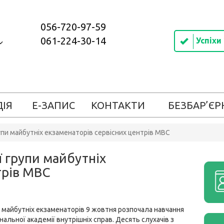
056-720-97-59
061-224-30-14
Успіхи
ДІЯ
Е-ЗАПИС
КОНТАКТИ
БЕЗБАР’ЄР
пи майбутніх екзаменаторів сервісних центрів МВС
 групи майбутніх
трів МВС
 майбутніх екзаменаторів 9 жовтня розпочала навчання
ональної академії внутрішніх справ. Десять слухачів з