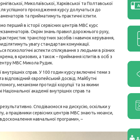
ернігівської, Миколаївської, Харківської та Полтавської
сля успішного проходження курсу долучаться до
аменаторів та прийматимуть практичні іспити.
мо перший в історії сервісних центрів МВС курс
екзаменаторів. Окрім знань правил дорожнього руху,
арактеристик транспортних засобів і навичок керування,
риділятимуть увагу стандартам комунікації.
ся психологічні аспекти спілкування з людьми в різних
окрема, в кризових, а також – приймання іспитів в осіб з
 центру МВС Микола Рудик.
 внутрішніх справ. У 100 годин курсу включені теми з
та відповідний європейський досвід. Майбутні
могу, механізми протидії корупції та за якими
 Національної академії внутрішніх справ та
езультативно. Сподіваємося на дискусію, оскільки у
лу, а працівники сервісних центрів МВС знають нюанси,
я вдосконалення навчальної програми», –