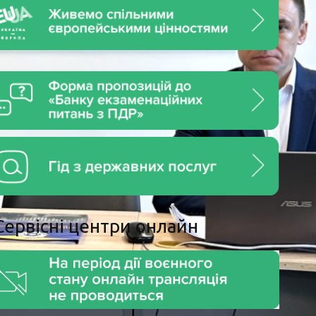
Сервiснi центри онлайн