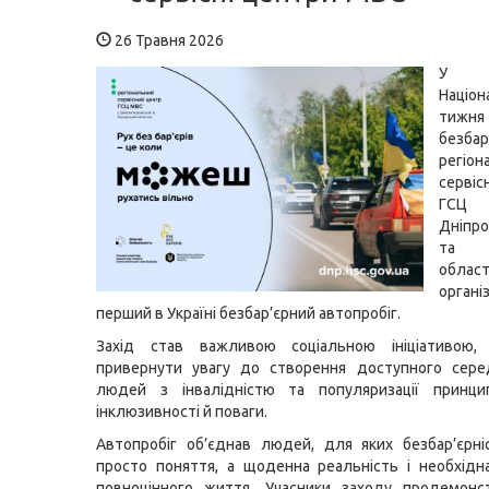
26 Травня 2026
У 
Націон
тижня
безбар
регіон
серві
ГСЦ
Дніпро
та З
област
органі
перший в Україні безбар’єрний автопробіг.
Захід став важливою соціальною ініціативою,
привернути увагу до створення доступного сер
людей з інвалідністю та популяризації принципі
інклюзивності й поваги.
Автопробіг об’єднав людей, для яких безбар’єрн
просто поняття, а щоденна реальність і необхід
повноцінного життя. Учасники заходу продемонс