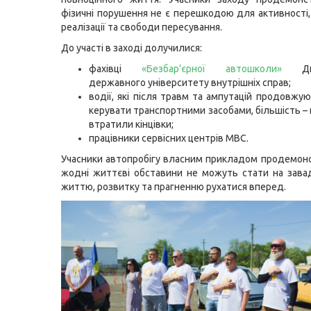
фізичні порушення не є перешкодою для активності,
реалізації та свободи пересування.
До участі в заході долучилися:
фахівці
«Безбар’єрної автошколи»
Дніп
державного університету внутрішніх справ;
водії, які після травм та ампутацій продовжу
керувати транспортними засобами
, б
ільшість – 
втратили кінцівки
;
працівники сервісних центрів МВС.
Учасники автопробігу власним прикладом продемон
жодні життєві обставини не можуть стати на зава
життю, розвитку та прагненню рухатися вперед.