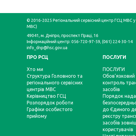
© 2016-2025 Регіональний сервісний центр ГСЦ МВС у 
МВС)
49041, м. Дніпро, проспект Праці, 16
Інформаційний центр: 056-720-97-59, (061) 224-30-14
info_dnp@hsc.gov.ua
ПРО РСЦ
ПОСЛУГИ
Хто ми
ПОСЛУГИ
Структура Головного та
Обов’язковий 
регіонального сервісних
контроль тра
центрів МВС
засобів
Керівництво ГСЦ
Порядок нада
Розпорядок роботи
безпосереднь
Графіки особистого
до Єдиного д
прийому
реєстру тран
засобів зовні
користувачів
Часті питання