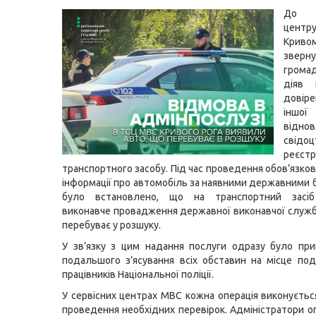
До с
цент
Крив
зверну
грома
діяв 
довір
іншої
відно
свід
реєстр
транспортного засобу. Під час проведення обов’язко
інформації про автомобіль за наявними державними 
було встановлено, що на транспортний засіб
виконавче провадження державної виконавчої служби
перебуває у розшуку.
У зв’язку з цим надання послуги одразу було пр
подальшого з’ясування всіх обставин на місце под
працівників Національної поліції.
У сервісних центрах МВС кожна операція виконуєтьс
проведення необхідних перевірок. Адміністратори 