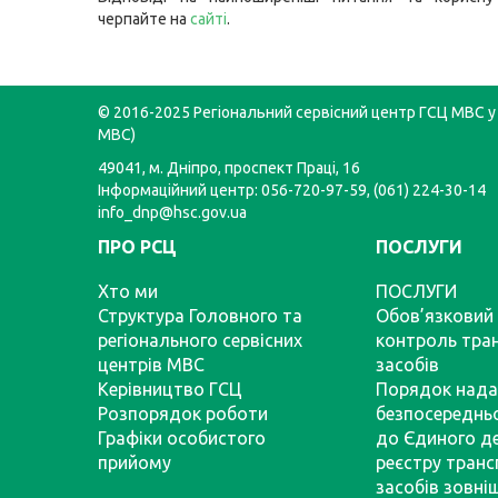
черпайте на
сайті
.
© 2016-2025 Регіональний сервісний центр ГСЦ МВС у 
МВС)
49041, м. Дніпро, проспект Праці, 16
Інформаційний центр: 056-720-97-59, (061) 224-30-14
info_dnp@hsc.gov.ua
ПРО РСЦ
ПОСЛУГИ
Хто ми
ПОСЛУГИ
Структура Головного та
Обов’язковий 
регіонального сервісних
контроль тра
центрів МВС
засобів
Керівництво ГСЦ
Порядок нада
Розпорядок роботи
безпосереднь
Графіки особистого
до Єдиного д
прийому
реєстру тран
засобів зовні