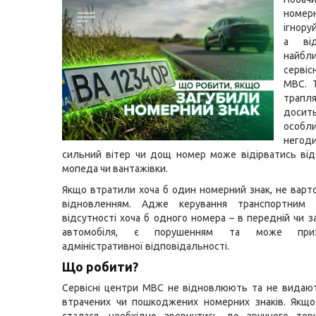
номер
ігнору
а ві
найбл
серві
МВС. 
трапл
доси
особл
негоди
сильний вітер чи дощ номер може відірватись від
мопеда чи вантажівки.
Якщо втратили хоча б один номерний знак, не варто
відновленням. Адже керування транспортним 
відсутності хоча б одного номера – в передній чи з
автомобіля, є порушенням та може при
адміністративної відповідальності.
Що робити?
Сервісні центри МВС не відновлюють та не видаю
втрачених чи пошкоджених номерних знаків. Якщо