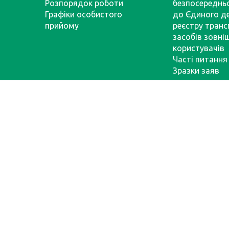
Розпорядок роботи
безпосереднь
Графіки особистого
до Єдиного д
прийому
реєстру тран
засобів зовні
користувачів
Часті питання
Зразки заяв