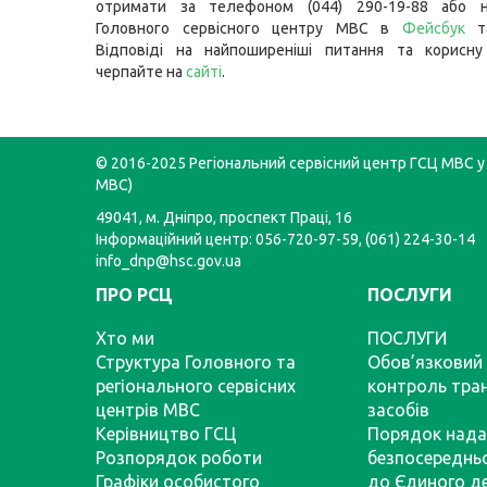
отримати за телефоном (044) 290-19-88 або н
Головного сервісного центру МВС в
Фейсбук
Відповіді на найпоширеніші питання та корисну
черпайте на
сайті
.
© 2016-2025 Регіональний сервісний центр ГСЦ МВС у 
МВС)
49041, м. Дніпро, проспект Праці, 16
Інформаційний центр: 056-720-97-59, (061) 224-30-14
info_dnp@hsc.gov.ua
ПРО РСЦ
ПОСЛУГИ
Хто ми
ПОСЛУГИ
Структура Головного та
Обов’язковий 
регіонального сервісних
контроль тра
центрів МВС
засобів
Керівництво ГСЦ
Порядок нада
Розпорядок роботи
безпосереднь
Графіки особистого
до Єдиного д