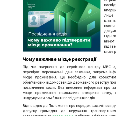
посві
впер
лише
іспитів
повн
докуме
Одніє
ви
підтв
місце р
Чому важливе місце реєстрації
Під час звернення до сервісного центру МВС ад
перевіряє персональні дані заявника, зокрема ін
місце проживання. Це необхідно для коректно
обов’язкових відомостей до державного реєстру пр
посвідчення водія. Без внесення інформації про з
місце проживання неможливо створити заяву, в
надрукувати сам бланк посвідчення водія.
Відповідно до Положення про порядок видачі посвідч
допуску громадян до керування транспортним