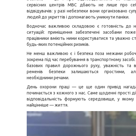
сервісних центрів МВС дбають не лише про се
відвідувачів: у разі небезпеки вони організовано с
людей до укриттів і допомагають уникнути паніки.
Водночас важливою складовою є готовність до н
ситуацій: приміщення забезпечені засобами поже
працівники вміють ними користуватися та уважно с
будь-яких потенційних ризиків.
Не менш важливою є і безпека поза межами робоч
зокрема під час перебування в транспортному засобі
базових правил дорожнього руху, уважність та в
ременів безпеки залишаються простими, а
необхідними речами.
День охорони праці — це ще один привід нагада
починається з кожного з нас. Саме щоденні прості дії
відповідальність формують середовище, у якому 
найцінніше — життя.