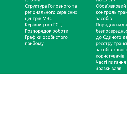
Структура Головного та
Обов’язковий 
регіонального сервісних
контроль тра
центрів МВС
засобів
Керівництво ГСЦ
Порядок нада
Розпорядок роботи
безпосереднь
Графіки особистого
до Єдиного д
прийому
реєстру тран
засобів зовні
користувачів
Часті питання
Зразки заяв