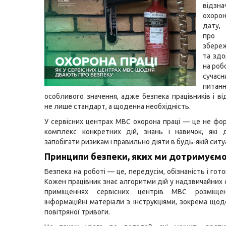
відзн
охоро
дату,
про 
збере
та зд
на робо
сучасн
питан
особливого значення, адже безпека працівників і ві
не лише стандарт, а щоденна необхідність.
У сервісних центрах МВС охорона праці — це не фор
комплекс конкретних дій, знань і навичок, які 
запобігати ризикам і правильно діяти в будь-якій ситуа
Принципи безпеки, яких ми дотримуєм
Безпека на роботі — це, передусім, обізнаність і гото
Кожен працівник знає алгоритми дій у надзвичайних с
приміщеннях сервісних центрів МВС розміщен
інформаційні матеріали з інструкціями, зокрема щод
повітряної тривоги.