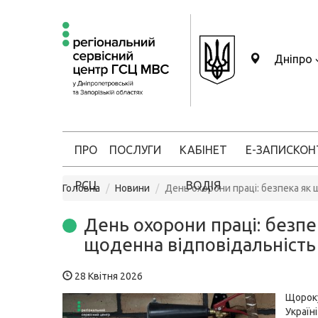
Дніпро
ПРО
ПОСЛУГИ
КАБІНЕТ
Е-ЗАПИС
КОН
РСЦ
ВОДІЯ
Головна
Новини
День охорони праці: безпека як
День охорони праці: безпе
щоденна відповідальність
28 Квітня 2026
Щороку
Украї