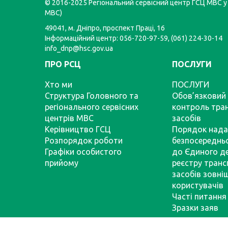
© 2016-2025 Регіональний сервісний центр ГСЦ МВС у 
МВС)
49041, м. Дніпро, проспект Праці, 16
Інформаційний центр: 056-720-97-59, (061) 224-30-14
info_dnp@hsc.gov.ua
ПРО РСЦ
ПОСЛУГИ
Хто ми
ПОСЛУГИ
Структура Головного та
Обов’язковий 
регіонального сервісних
контроль тра
центрів МВС
засобів
Керівництво ГСЦ
Порядок нада
Розпорядок роботи
безпосереднь
Графіки особистого
до Єдиного д
прийому
реєстру тран
засобів зовні
користувачів
Часті питання
Зразки заяв