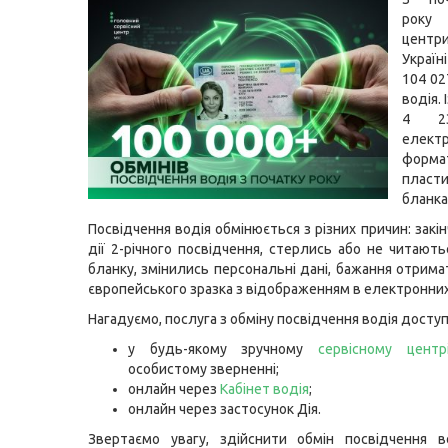
року
центри
Украї
104 02
водія. 
4 2
елект
фор
пласти
бланка
Посвідчення водія обмінюється з різних причин: закі
дії 2-річного посвідчення, стерлись або не читають
бланку, змінились персональні дані, бажання отрима
європейського зразка з відображенням в електронних
Нагадуємо, послуга з обміну посвідчення водія доступ
у будь-якому зручному
сервісному цент
особистому зверненні;
онлайн через
Кабінет водія
;
онлайн через застосунок Дія.
Звертаємо увагу, здійснити обмін посвідчення в