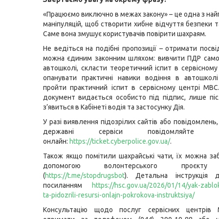
«Працюємо виключно в межах закону» – це одна з на
маніпуляцій, щоб створити хибне відчуття безпеки т
Саме вона змушує користувачів повірити шахраям.
Не ведіться на подібні пропозиції – отримати посві
можна єдиним законним шляхом: вивчити ПДР само
автошколі, скласти теоретичний іспит в сервісному
опанувати практичні навики водіння в автошколі
пройти практичний іспит в сервісному центрі МВС
документ видається особисто під підпис, лише піс
з’явиться в Кабінеті водія та застосунку Дія.
У разі виявлення підозрілих сайтів або повідомлень
державні сервіси повідомляйте Кіб
онлайн:
https://ticket.cyberpolice.gov.ua/
.
Також якщо помітили шахрайські чати, їх можна за
допомогою волонтерського проєкту
(
https://t.me/stopdrugsbot
). Детальна інструкція 
посиланням
https://hsc.gov.ua/2026/01/14/yak-zablok
ta-pidozrili-resursi-onlajn-pokrokova-instruktsiya/
Консультацію щодо послуг сервісних центрів