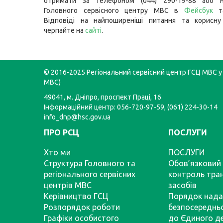
отримати за телефоном (044) 290-19-88 або н
Головного сервісного центру МВС в
Фейсбук
Відповіді на найпоширеніші питання та корисну
черпайте на
сайті
.
© 2016-2025 Регіональний сервісний центр ГСЦ МВС у 
МВС)
49041, м. Дніпро, проспект Праці, 16
Інформаційний центр: 056-720-97-59, (061) 224-30-14
info_dnp@hsc.gov.ua
ПРО РСЦ
ПОСЛУГИ
Хто ми
ПОСЛУГИ
Структура Головного та
Обов’язковий 
регіонального сервісних
контроль тра
центрів МВС
засобів
Керівництво ГСЦ
Порядок нада
Розпорядок роботи
безпосереднь
Графіки особистого
до Єдиного д