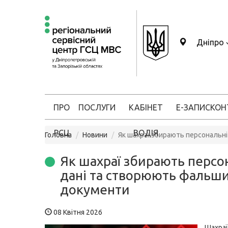
Дніпро
ПРО
ПОСЛУГИ
КАБІНЕТ
Е-ЗАПИС
КОН
РСЦ
ВОДІЯ
Головна
Новини
Як шахраї збирають персональн
Як шахраї збирають персо
дані та створюють фальши
документи
08 Квітня 2026
Шахр