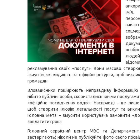
викор
ім’
персона
зава
соцме
зобра
доку
особ
люде
відом
рекламування своїх «послуг». Вони масово створ
акаунти, які видають за офіційні ресурси, щоб викли
громадян.
Зловмисники поширюють неправдиву інформацію
нібито публічні особи, скористались їхніми послугам
«офіційне посвідчення водія». Насправді – це лише 
щоб створити ілюзію легальності послуг та викли
Головна мета – змусити користувача замовити «д
заплатити гроші.
Головний сервісний центр МВС та Департамент к
застерігають: ніколи не публікуйте фото свого посв