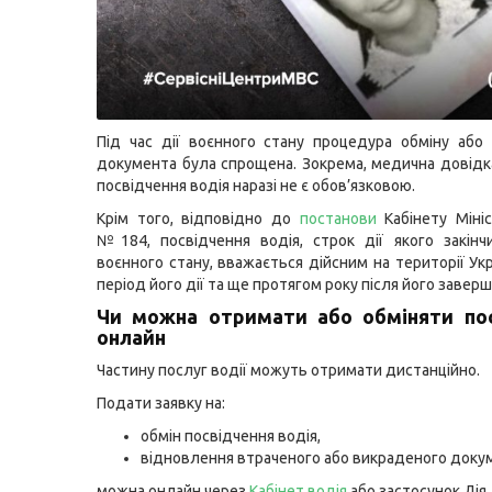
Під час дії воєнного стану процедура обміну або
документа була спрощена. Зокрема, медична довідк
посвідчення водія наразі не є обов’язковою.
Крім того, відповідно до
постанови
Кабінету Мініс
№184, посвідчення водія, строк дії якого закінч
воєнного стану, вважається дійсним на території Ук
період його дії та ще протягом року після його завер
Чи можна отримати або обміняти по
онлайн
Частину послуг водії можуть отримати дистанційно.
Подати заявку на:
обмін посвідчення водія,
відновлення втраченого або викраденого доку
можна онлайн через
Кабінет водія
або застосунок Дія.