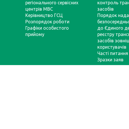
регіонального сервісних
контроль тра
центрів МВС
засобів
Керівництво ГСЦ
Порядок нада
Розпорядок роботи
безпосереднь
Графіки особистого
до Єдиного д
прийому
реєстру тран
засобів зовні
користувачів
Часті питання
Зразки заяв