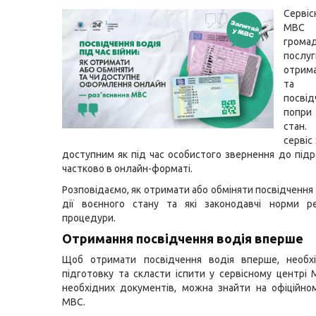
Серві
МВС
грома
пос
отрим
та в
посві
попри
стан.
сервіс
доступним як під час особистого звернення до підро
частково в онлайн-форматі.
Розповідаємо, як отримати або обміняти посвідчення 
дії воєнного стану та які законодавчі норми р
процедури.
Отримання посвідчення водія вперше
Щоб отримати посвідчення водія вперше, необх
підготовку та скласти іспити у сервісному центрі 
необхідних документів, можна знайти на офіційно
МВС.