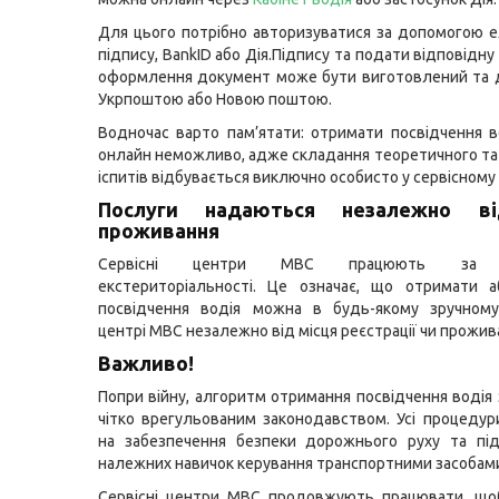
Для цього потрібно авторизуватися за допомогою 
підпису, BankID або Дія.Підпису та подати відповідну 
оформлення документ може бути виготовлений та 
Укрпоштою або Новою поштою.
Водночас варто пам’ятати: отримати посвідчення 
онлайн неможливо, адже складання теоретичного та
іспитів відбувається виключно особисто у сервісному
Послуги надаються незалежно в
проживання
Сервісні центри МВС працюють за п
екстериторіальності. Це означає, що отримати а
посвідчення водія можна в будь-якому зручному
центрі МВС незалежно від місця реєстрації чи прожив
Важливо!
Попри війну, алгоритм отримання посвідчення водія
чітко врегульованим законодавством. Усі процедур
на забезпечення безпеки дорожнього руху та пі
належних навичок керування транспортними засобам
Сервісні центри МВС продовжують працювати, що