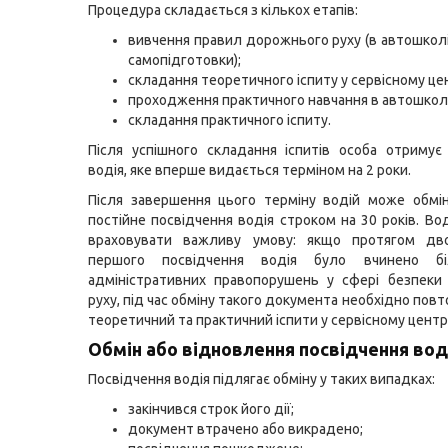
Процедура складається з кількох етапів:
вивчення правил дорожнього руху (в автошкол
самопідготовки);
складання теоретичного іспиту у сервісному це
проходження практичного навчання в автошколі
складання практичного іспиту.
Після успішного складання іспитів особа отримує
водія, яке вперше видається терміном на 2 роки.
Після завершення цього терміну водій може обмі
постійне посвідчення водія строком на 30 років. Во
враховувати важливу умову: якщо протягом дво
першого посвідчення водія було вчинено б
адміністративних правопорушень у сфері безпеки
руху, під час обміну такого документа необхідно пов
теоретичний та практичний іспити у сервісному центр
Обмін або відновлення посвідчення вод
Посвідчення водія підлягає обміну у таких випадках:
закінчився строк його дії;
документ втрачено або викрадено;