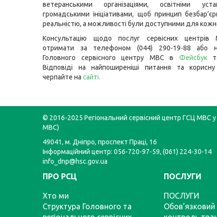
ветеранськими організаціями, освітніми уст
громадськими ініціативами, щоб принцип безбар’єр
реальністю, а можливості були доступними для кожно
Консультацію щодо послуг сервісних центрів
отримати за телефоном (044) 290-19-88 або н
Головного сервісного центру МВС в
Фейсбук
т
Відповіді на найпоширеніші питання та корисну
черпайте на
сайті
.
© 2016-2025 Регіональний сервісний центр ГСЦ МВС у 
МВС)
49041, м. Дніпро, проспект Праці, 16
Інформаційний центр: 056-720-97-59, (061) 224-30-14
info_dnp@hsc.gov.ua
ПРО РСЦ
ПОСЛУГИ
Хто ми
ПОСЛУГИ
Структура Головного та
Обов’язковий 
регіонального сервісних
контроль тра