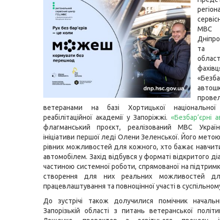
регіон
серві
М
Дніпро
та З
област
фахівц
«Безба
автош
провел
ветеранами на базі Хортицької національної
реабілітаційної академії у Запоріжжі.
«Безбар’єрні 
флагманський проєкт, реалізований МВС Украі
ініціативи першої леді Олени Зеленської. Його мето
рівних можливостей для кожного, хто бажає навчит
автомобілем.
Захід відбувся у форматі відкритого ді
частиною системної роботи, спрямованої на підтримк
створення для них реальних можливостей для
працевлаштування та повноцінної участі в суспільном
До зустрічі також долучилися помічник началь
Запорізькій області з питань ветеранської політ