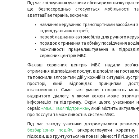
Під час спілкування учасники обговорили низку практ
що безпосередньо стосуються мобільності та
адаптації ветеранів, зокрема:
навчання керуванню транспортними засобами з
індивідуальних потреб;
переобладнання автомобілів для ручного керув
порядок отримання та обміну посвідчення водія
можливості працевлаштування в підрозді
сервісних центрів МВС.
Фахівці сервісних центрів МВС надали роз’я
отримання відповідних послуг, відповіли на поставл
та пояснили алгоритми дій у кожній із ситуацій. Зустрі
просторі, який відповідає принципам дост
інклюзивності. Саме такі умови створюють мож
відкритого діалогу, у якому кожен може отримат
інформацію та підтримку.
Окрім цього, учасникам 
сервіс
«МВС: Твоя підтримка»
, який містить актуаль
про послуги та можливості в системі МВС.
Під час заходу учасники дотримувалися рекомен
безбар’єрних подій»
, використовуючи коректну
підходи, що ґрунтуються на повазі, рівності й гідності.