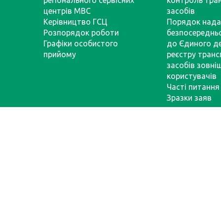
центрів МВС
засобів
Керівництво ГСЦ
Порядок нада
Розпорядок роботи
безпосереднь
Графіки особистого
до Єдиного д
прийому
реєстру тран
засобів зовні
користувачів
Часті питання
Зразки заяв