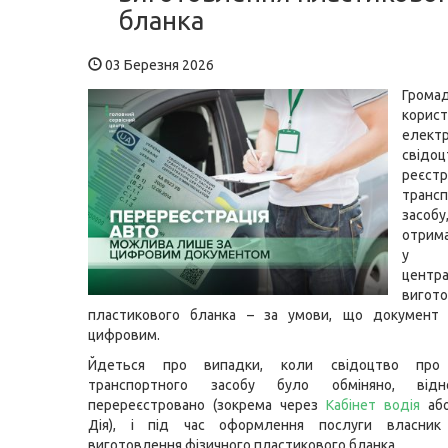
бланка
03 Березня 2026
Гром
корис
елект
свід
реєстр
транс
засо
отрим
у с
центр
вигот
пластикового бланка – за умови, що документ
цифровим.
Йдеться про випадки, коли свідоцтво про 
транспортного засобу було обміняно, від
перереєстровано (зокрема через
Кабінет водія
або
Дія), і під час оформлення послуги власник
виготовлення фізичного пластикового бланка.