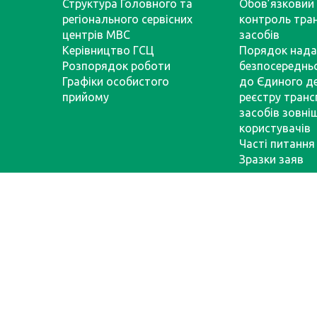
Структура Головного та
Обов’язковий 
регіонального сервісних
контроль тра
центрів МВС
засобів
Керівництво ГСЦ
Порядок нада
Розпорядок роботи
безпосереднь
Графіки особистого
до Єдиного д
прийому
реєстру тран
засобів зовні
користувачів
Часті питання
Зразки заяв