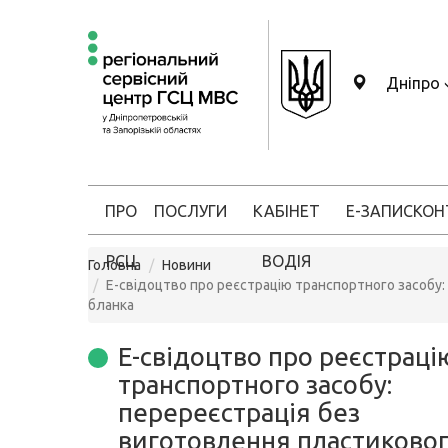
Дніпро
ПРО
ПОСЛУГИ
КАБІНЕТ
Е-ЗАПИС
КОН
РСЦ
ВОДІЯ
Головна
Новини
Е-свідоцтво про реєстрацію транспортного засобу
бланка
Е-свідоцтво про реєстраці
транспортного засобу:
перереєстрація без
виготовлення пластиково