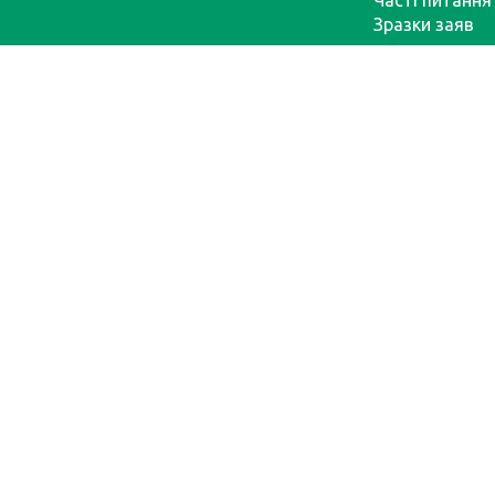
Часті питання
Зразки заяв