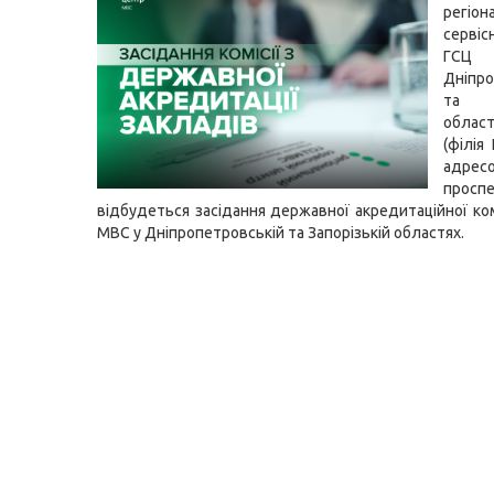
регіон
серві
ГСЦ
Дніпро
та З
облас
(філія
адресо
проспе
відбудеться засідання державної акредитаційної ком
МВС у Дніпропетровській та Запорізькій областях.