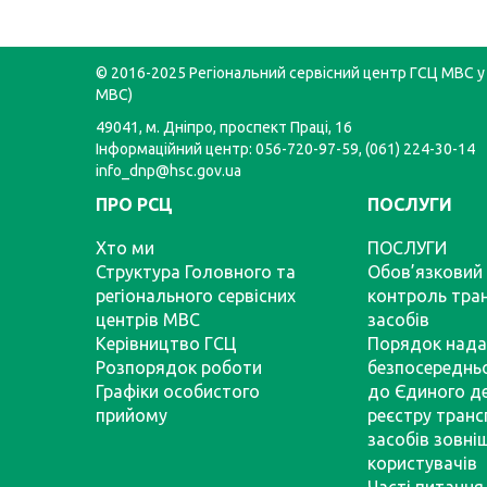
© 2016-2025 Регіональний сервісний центр ГСЦ МВС у 
МВС)
49041, м. Дніпро, проспект Праці, 16
Інформаційний центр: 056-720-97-59, (061) 224-30-14
info_dnp@hsc.gov.ua
ПРО РСЦ
ПОСЛУГИ
Хто ми
ПОСЛУГИ
Структура Головного та
Обов’язковий 
регіонального сервісних
контроль тра
центрів МВС
засобів
Керівництво ГСЦ
Порядок нада
Розпорядок роботи
безпосереднь
Графіки особистого
до Єдиного д
прийому
реєстру тран
засобів зовні
користувачів