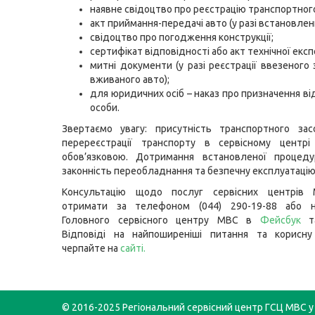
наявне свідоцтво про реєстрацію транспортного
акт приймання-передачі авто (у разі встановлен
свідоцтво про погодження конструкції;
сертифікат відповідності або акт технічної екс
митні документи (у разі реєстрації ввезеного 
вживаного авто);
для юридичних осіб – наказ про призначення ві
особи.
Звертаємо увагу: присутність транспортного зас
перереєстрації транспорту в сервісному цент
обов’язковою. Дотримання встановленої процеду
законність переобладнання та безпечну експлуатацію
Консультацію щодо послуг сервісних центрів
отримати за телефоном (044) 290-19-88 або н
Головного сервісного центру МВС в
Фейсбук
Відповіді на найпоширеніші питання та корисну
черпайте на
сайті
.
© 2016-2025 Регіональний сервісний центр ГСЦ МВС у 