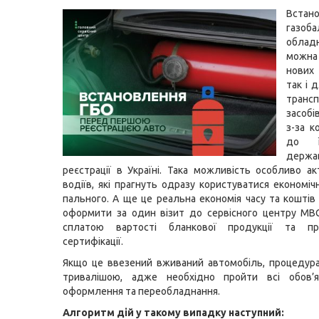
Встан
газоба
облад
можн
нових 
так і 
транс
засоб
з-за 
до ї
держа
реєстрації в Україні. Така можливість особливо а
водіїв, які прагнуть одразу користуватися економі
пального. А ще це реальна економія часу та коштів
оформити за один візит до сервісного центру МВ
сплатою вартості бланкової продукції та пр
сертифікації.
Якщо це ввезений вживаний автомобіль, процедур
тривалішою, адже необхідно пройти всі обов’я
оформлення та переобладнання.
Алгоритм дій у такому випадку наступний: