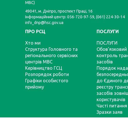
МВС)
49041, м. Дніпро, проспект Праці, 16
Інформаційний центр: 056-720-97-59, (061) 224-30-14
info_dnp@hsc.gov.ua
ПРО РСЦ
ПОСЛУГИ
Хто ми
ПОСЛУГИ
Структура Головного та
Обов’язковий 
регіонального сервісних
контроль тра
центрів МВС
засобів
Керівництво ГСЦ
Порядок нада
Розпорядок роботи
безпосереднь
Графіки особистого
до Єдиного д
прийому
реєстру тран
засобів зовні
користувачів
Часті питання
Зразки заяв