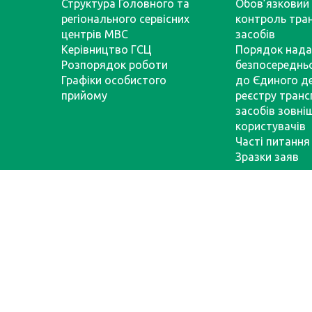
Структура Головного та
Обов’язковий 
регіонального сервісних
контроль тра
центрів МВС
засобів
Керівництво ГСЦ
Порядок нада
Розпорядок роботи
безпосереднь
Графіки особистого
до Єдиного д
прийому
реєстру тран
засобів зовні
користувачів
Часті питання
Зразки заяв