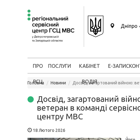
Дніпро
ПРО
ПОСЛУГИ
КАБІНЕТ
Е-ЗАПИС
КОН
РСЦ
ВОДІЯ
Головна
Новини
Досвід, загартований війною: в
Досвід, загартований війн
ветеран в команді сервісн
центру МВС
18 Лютого 2026
Його