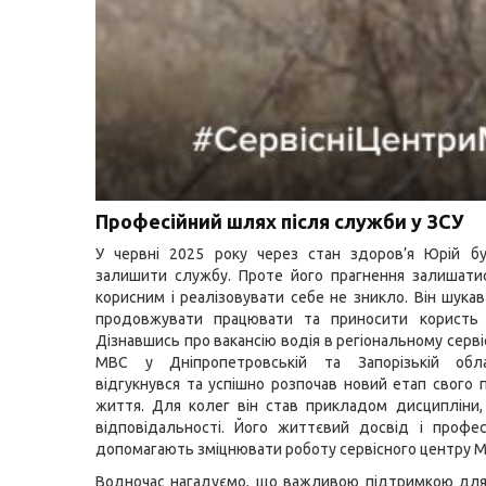
Професійний шлях після служби у ЗСУ
У червні 2025 року через стан здоров’я Юрій б
залишити службу. Проте його прагнення залишати
корисним і реалізовувати себе не зникло. Він шука
продовжувати працювати та приносити користь с
Дізнавшись про вакансію водія в регіональному серв
МВС у Дніпропетровській та Запорізькій обл
відгукнувся та успішно розпочав новий етап свого 
життя. Для колег він став прикладом дисципліни, 
відповідальності. Його життєвий досвід і профес
допомагають зміцнювати роботу сервісного центру М
Водночас нагадуємо, що важливою підтримкою для