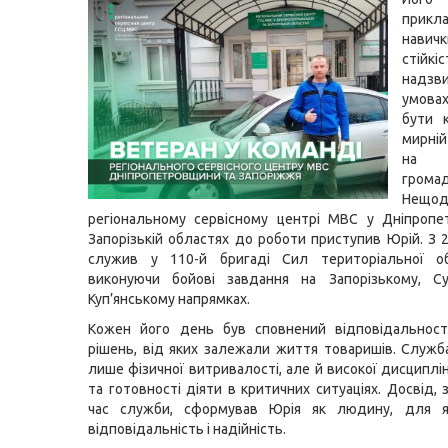
прикл
нав
стійкіс
надзв
умов
бути 
мирній
на 
громад
Нещ
регіональному сервісному центрі МВС у Дніпропе
Запорізькій областях до роботи приступив Юрій. З 2
служив у 110-й бригаді Сил територіальної о
виконуючи бойові завдання на Запорізькому, С
Куп’янському напрямках.
Кожен його день був сповнений відповідальності
рішень, від яких залежали життя товаришів. Служб
лише фізичної витривалості, але й високої дисциплі
та готовності діяти в критичних ситуаціях. Досвід,
час служби, сформував Юрія як людину, для я
відповідальність і надійність.