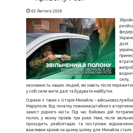
03 Лютого 2026
Зброй
російс
федер
Украї
долі
украї
прин
втрат
випро
водно
силу,
незламність наших людей, які навіть після пережито
у собі сили жити далі та будувати майбутнє.
Однією з таких є історія Михайла – військовослужбо
Маріуполя. Від початку повномасштабного вторгнення
захист рідного міста. Під час бойових дій потрап
полон, у якому провів три роки. Нині, після звільн
проходить реабілітацію та поступове відновленн
важливих кроків на цьому шляху для Михайла стал