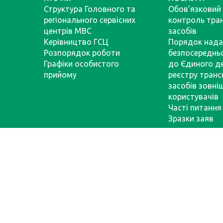
Структура Головного та
Обов’язковий 
регіонального сервісних
контроль тра
центрів МВС
засобів
Керівництво ГСЦ
Порядок нада
Розпорядок роботи
безпосереднь
Графіки особистого
до Єдиного д
прийому
реєстру тран
засобів зовні
користувачів
Часті питання
Зразки заяв