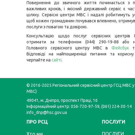
Повернення до звичного життя починається з п
важливих кроків, і якісний державний сервіс є ча
шляху. Сервісні центри МВС і надалі робитимуть 
щоб кожен громадянин почувався впевнено, отримув
послуги з повагою та довірою.
Консультацію щодо послуг сервісних центрів
отримати за телефоном (044) 290-19-88 або н
Головного сервісного центру МВС в
Фейсбук
т
Відповіді на найпоширеніші питання та корисну
черпайте на
сайті
.
© 2016-2025 Регіональний сервісний центр ГСЦ МВС у 
МВС)
49041, м. Дніпро, проспект Праці, 16
Інформаційний центр: 056-720-97-59, (061) 224-30-14
info_dnp@hsc.gov.ua
ПРО РСЦ
ПОСЛУГИ
Хто ми
ПОСЛУГИ