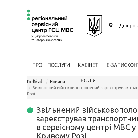
Дніпро
ПРО
ПОСЛУГИ
КАБІНЕТ
Е-ЗАПИС
КОН
РСЦ
ВОДІЯ
Головна
Новини
Звільнений військовополонений зареєстрував тран
Розі
Звільнений військовопол
зареєстрував транспортний
в сервісному центрі МВС у
Кривому Розі