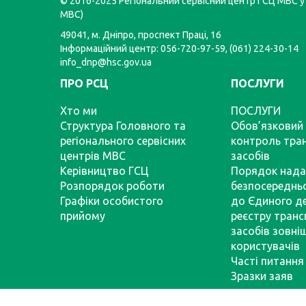
© 2016-2025 Регіональний сервісний центр ГСЦ МВС у 
МВС)
49041, м. Дніпро, проспект Праці, 16
Інформаційний центр: 056-720-97-59, (061) 224-30-14
info_dnp@hsc.gov.ua
ПРО РСЦ
ПОСЛУГИ
Хто ми
ПОСЛУГИ
Структура Головного та
Обов’язковий 
регіонального сервісних
контроль тра
центрів МВС
засобів
Керівництво ГСЦ
Порядок нада
Розпорядок роботи
безпосереднь
Графіки особистого
до Єдиного д
прийому
реєстру тран
засобів зовні
користувачів
Часті питання
Зразки заяв