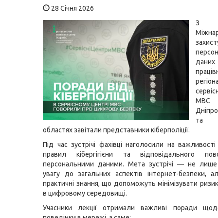
28 Січня 2026
З 
Міжна
захист
персо
да
праців
регіон
серві
М
Дніпро
та З
областях завітали представники кіберполіції.
Під час зустрічі фахівці наголосили на важливост
правил кібергігієни та відповідального по
персональними даними. Мета зустрічі — не лише
увагу до загальних аспектів інтернет-безпеки, 
практичні знання, що допоможуть мінімізувати ризик
в цифровому середовищі.
Учасники лекції отримали важливі поради щод
поведінки в мережі, а саме: