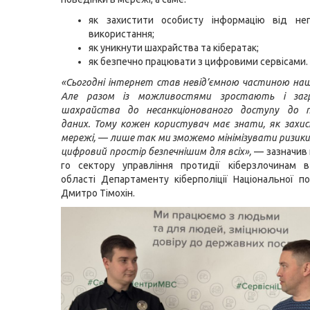
як захистити особисту інформацію від неп
використання;
як уникнути шахрайства та кібератак;
як безпечно працювати з цифровими сервісами.
«Сьогодні інтернет став невід’ємною частиною н
Але разом із можливостями зростають і заг
шахрайства до несанкціонованого доступу до п
даних. Тому кожен користувач має знати, як захи
мережі, — лише так ми зможемо мінімізувати ризик
цифровий простір безпечнішим для всіх»,
— зазначив 
го сектору управління протидії кіберзлочинам в
області Департаменту кіберполіції Національної пол
Дмитро Тімохін.