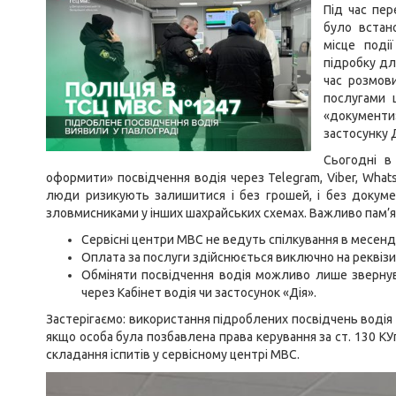
Під час пе
було встан
місце поді
підробку
дл
час розмови
послугами ш
«документ
застосунку 
Сьогодні в
оформити» посвідчення водія через Telegram, Viber, Whats
люди ризикують залишитися і без грошей, і без докумен
зловмисниками у інших шахрайських схемах. Важливо пам’я
Сервісні центри МВС не ведуть спілкування в месен
Оплата за послуги здійснюється виключно на реквізи
Обміняти посвідчення водія можливо лише звернув
через Кабінет водія чи застосунок «Дія».
Застерігаємо: використання підроблених посвідчень водія 
якщо особа була позбавлена права керування за ст. 130 КУ
складання іспитів у сервісному центрі МВС.