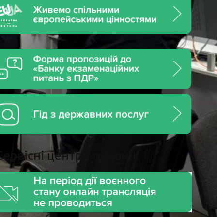
Сервiснi центри онлайн