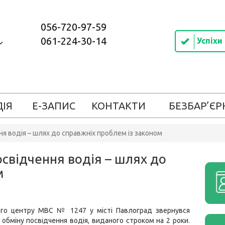
056-720-97-59
061-224-30-14
Успіхи
ДІЯ
Е-ЗАПИС
КОНТАКТИ
БЕЗБАР’ЄР
 водія – шлях до справжніх проблем із законом
свідчення водія – шлях до
м
ого центру МВС № 1247 у місті Павлоград звернувся
 обміну посвідчення водія, виданого строком на 2 роки.