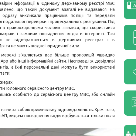
ревірки інформації в Єдиному державному реєстрі МВС
овлено, що такий документ взагалі не видавався. На
ї одразу викликали працівників поліції та передали
я подальшої перевірки і процесуального реагування. Під
 з правоохоронцями чоловік зізнався, що
скористався
ахраїв і замовив посвідчення водія в інтернеті. Такі
и» не відображаються в державних реєстрах і в
Дія та не мають жодної юридичної сили.
 мережі з’являється все більше пропозицій «швидко
App або інші інформаційні сайти. Насправді ж довірливі
тів, а їхні персональні дані можуть бути використані
тати:
джерах.
ти Головного сервісного центру МВС.
шись особисто до сервісного центру МВС, або онлайн
тягне за собою кримінальну відповідальність. Крім того,
пАП, видача посвідчення водія відбувається тільки після