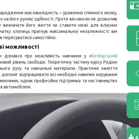
.
народження має інвалідність – ураження спинного мозку,
о на його рухові здібності. Проте він ніколи не дозволяв
у визначати його життя чи ставити межі для власних
очатку хлопець прагнув максимальної незалежності: він
в пересуватися самостійно.
ові можливості
н дізнався про можливість навчання у «
Безбар’єрній
 новий рівень свободи. Теоретичну частину курсу Родіон
ого руху та навчальні матеріали. Практичні заняття
 допоміг відпрацювати всі необхідні навички керування
люючими, однак професійна підтримка та наставництво
ня автомобілем.