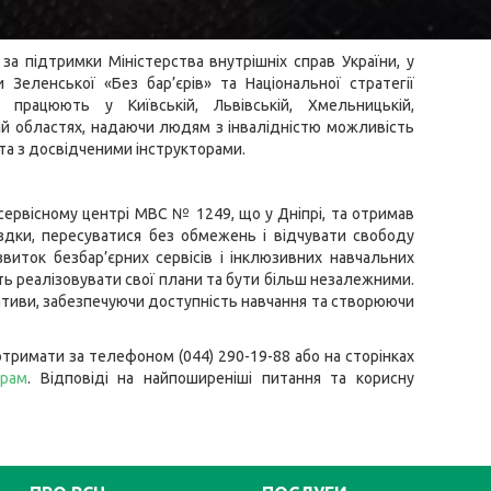
за підтримки Міністерства внутрішніх справ України, у
Зеленської «Без бар’єрів» та Національної стратегії
працюють у Київській, Львівській, Хмельницькій,
кій областях, надаючи людям з інвалідністю можливість
та з досвідченими інструкторами.
 сервісному центрі МВС № 1249, що у Дніпрі, та отримав
їздки, пересуватися без обмежень і відчувати свободу
виток безбар’єрних сервісів і інклюзивних навчальних
ть реалізовувати свої плани та бути більш незалежними.
ативи, забезпечуючи доступність навчання та створюючи
тримати за телефоном (044) 290-19-88 або на сторінках
грам
. Відповіді на найпоширеніші питання та корисну