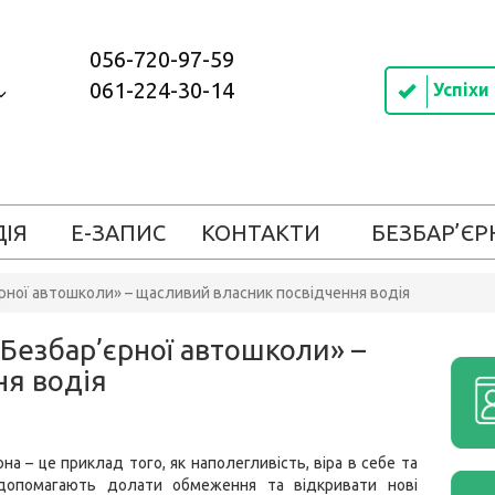
056-720-97-59
061-224-30-14
Успіхи
ДІЯ
Е-ЗАПИС
КОНТАКТИ
БЕЗБАР’ЄР
єрної автошколи» – щасливий власник посвідчення водія
«Безбар’єрної автошколи» –
ня водія
она – це приклад того, як наполегливість, віра в себе та
допомагають долати обмеження та відкривати нові