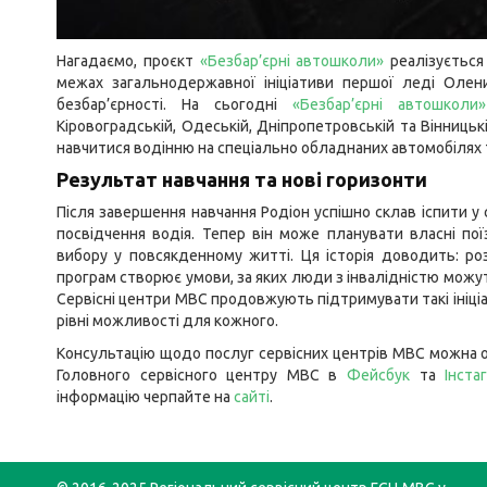
Нагадаємо, проєкт
«Безбар’єрні автошколи»
реалізується 
межах загальнодержавної ініціативи першої леді Олени 
безбар’єрності. На сьогодні
«Безбар’єрні автошколи»
Кіровоградській, Одеській, Дніпропетровській та Вінниць
навчитися водінню на спеціально обладнаних автомобілях 
Результат навчання та нові горизонти
Після завершення навчання Родіон успішно склав іспити у
посвідчення водія. Тепер він може планувати власні по
вибору у повсякденному житті. Ця історія доводить: роз
програм створює умови, за яких люди з інвалідністю можу
Сервісні центри МВС продовжують підтримувати такі ініці
рівні можливості для кожного.
Консультацію щодо послуг сервісних центрів МВС можна о
Головного сервісного центру МВС в
Фейсбук
та
Інста
інформацію черпайте на
сайті
.