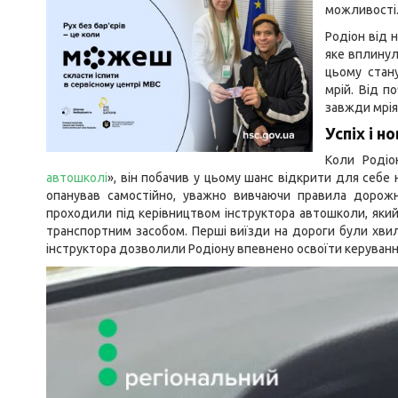
можливості
Родіон від 
яке вплинул
цьому стан
мрій. Від п
завжди мрія
Успіх і н
Коли Родіо
автошколі
»
, він побачив у цьому шанс відкрити для себе
опанував самостійно, уважно вивчаючи правила дорожнь
проходили під керівництвом інструктора автошколи, який
транспортним засобом. Перші виїзди на дороги були хви
інструктора дозволили Родіону впевнено освоїти керуван