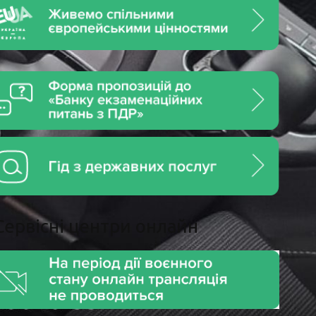
Сервiснi центри онлайн