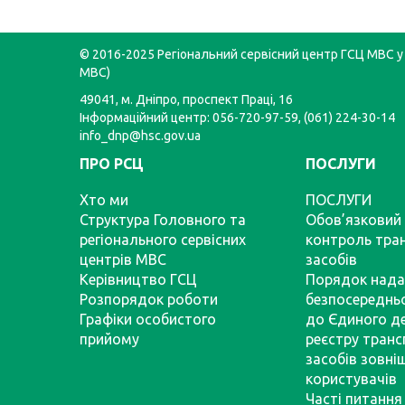
© 2016-2025 Регіональний сервісний центр ГСЦ МВС у 
МВС)
49041, м. Дніпро, проспект Праці, 16
Інформаційний центр: 056-720-97-59, (061) 224-30-14
info_dnp@hsc.gov.ua
ПРО РСЦ
ПОСЛУГИ
Хто ми
ПОСЛУГИ
Структура Головного та
Обов’язковий 
регіонального сервісних
контроль тра
центрів МВС
засобів
Керівництво ГСЦ
Порядок нада
Розпорядок роботи
безпосереднь
Графіки особистого
до Єдиного д
прийому
реєстру тран
засобів зовні
користувачів
Часті питання