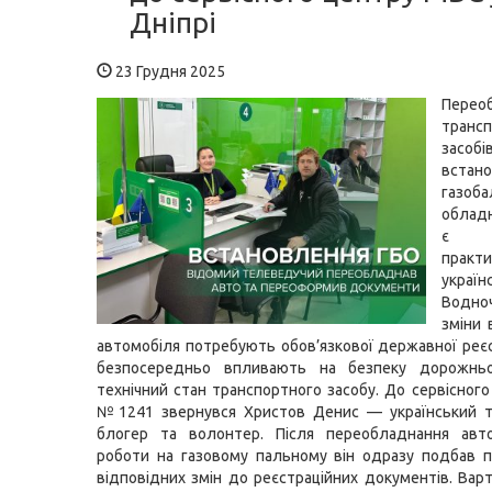
Дніпрі
23 Грудня 2025
Перео
транс
засоб
встан
газоба
облад
є п
практ
україн
Водн
зміни 
автомобіля потребують обов’язкової державної реєс
безпосередньо впливають на безпеку дорожнь
технічний стан транспортного засобу. До сервісног
№1241 звернувся Христов Денис — український т
блогер та волонтер. Після переобладнання авт
роботи на газовому пальному він одразу подбав 
відповідних змін до реєстраційних документів. Варт