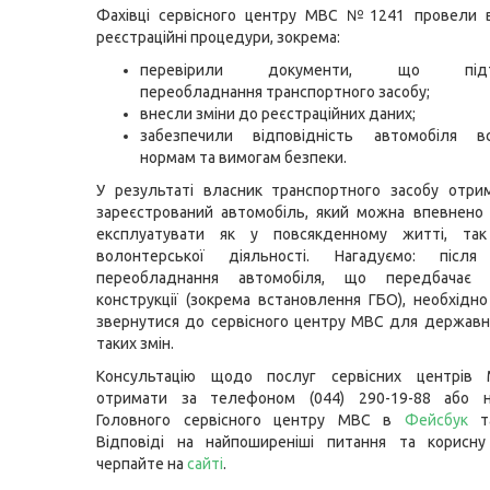
Фахівці сервісного центру МВС №1241 провели вс
реєстраційні процедури, зокрема:
перевірили документи, що підтв
переобладнання транспортного засобу;
внесли зміни до реєстраційних даних;
забезпечили відповідність автомобіля в
нормам та вимогам безпеки.
У результаті власник транспортного засобу отри
зареєстрований автомобіль, який можна впевнено
експлуатувати як у повсякденному житті, та
волонтерської діяльності. Нагадуємо: після
переобладнання автомобіля, що передбачає 
конструкції (зокрема встановлення ГБО), необхідно
звернутися до сервісного центру МВС для державно
таких змін.
Консультацію щодо послуг сервісних центрів
отримати за телефоном (044) 290-19-88 або н
Головного сервісного центру МВС в
Фейсбук
т
Відповіді на найпоширеніші питання та корисну
черпайте на
сайті
.