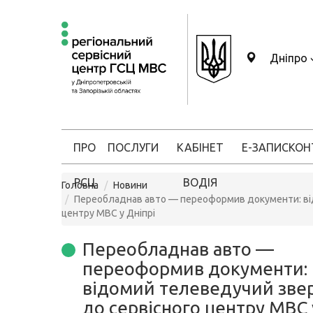
Дніпро
ПРО
ПОСЛУГИ
КАБІНЕТ
Е-ЗАПИС
КОН
РСЦ
ВОДІЯ
Головна
Новини
Переобладнав авто — переоформив документи: ві
центру МВС у Дніпрі
Переобладнав авто —
переоформив документи:
відомий телеведучий зве
до сервісного центру МВС 