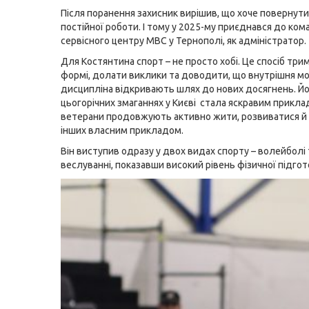
Після поранення захисник вирішив, що хоче повернут
постійної роботи. І тому у 2025-му приєднався до ко
сервісного центру МВС у Тернополі, як адміністратор.
Для Костянтина спорт – не просто хобі. Це спосіб три
формі, долати виклики та доводити, що внутрішня мот
дисципліна відкривають шлях до нових досягнень. Йо
цьогорічних змаганнях у Києві стала яскравим приклад
ветерани продовжують активно жити, розвиватися й
інших власним прикладом.
Він виступив одразу у двох видах спорту – волейболі 
веслуванні, показавши високий рівень фізичної підгот