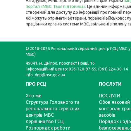
Нагадуємо, Міністерство внутрішніх справ України
зап
портал «МВС: Твоя підтримка»
. Це єдиний інформацій
створений для доступу до інформації про повний пере
які можуть отримати ветерани, поранені військовосл
працівники органів системи МВС, звільнені з полону та
© 2016-2025 Регіональний сервісний центр ГСЦ МВС у 
МВС)
49041, м. Дніпро, проспект Праці, 16
Інформаційний центр: 056-720-97-59, (061) 224-30-14
info_dnp@hsc.gov.ua
ПРО РСЦ
ПОСЛУГИ
Хто ми
ПОСЛУГИ
Структура Головного та
Обов’язковий 
регіонального сервісних
контроль тра
центрів МВС
засобів
Керівництво ГСЦ
Порядок нада
Розпорядок роботи
безпосереднь