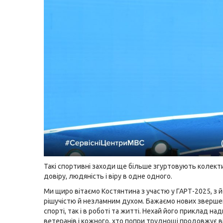
Такі спортивні заходи ще більше згуртовують колекти
довіру, людяність і віру в одне одного.
Ми щиро вітаємо Костянтина з участю у ГАРТ-2025, з 
рішучістю й незламним духом. Бажаємо нових звершен
спорті, так і в роботі та житті. Нехай його приклад над
ветеранів і кожного, хто попри труднощі продовжує ві