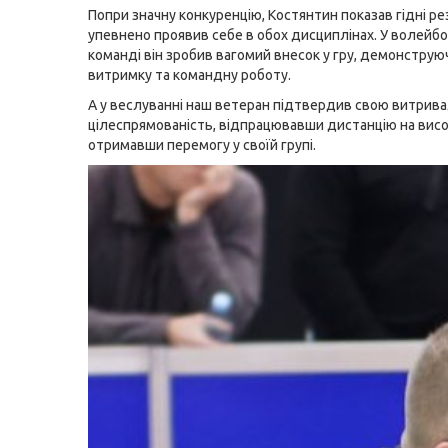
Попри значну конкуренцію, Костянтин показав гідні ре
упевнено проявив себе в обох дисциплінах. У волейб
команді він зробив вагомий внесок у гру, демонструюч
витримку та командну роботу.
А у веслуванні наш ветеран підтвердив свою витривал
цілеспрямованість, відпрацювавши дистанцію на висок
отримавши перемогу у своїй групі.