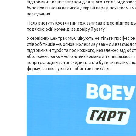
підтримки – вони записали для нього тепле відеозве
було показано на великому екрані перед початком зма
веслування.
Після виступу Костянтин теж записав відео-відповідь
подякою всій команді за довіру й увагу.
У сервісних центрах МВС цінують не тільки професіон
співробітників – в основі колективу завжди взаємодо
підтримка й турбота про кожного, незалежно від обс
вболіваємо за кожного члена команди та пишаємося т
попри складні часи знаходить сили бути активним, п
форму та показувати особистий приклад.