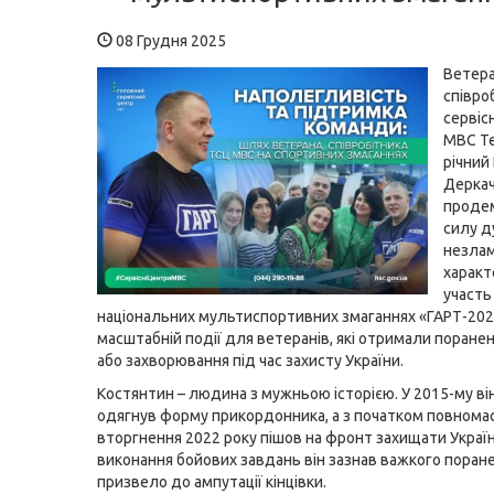
08 Грудня 2025
Ветера
співро
сервіс
МВС Те
річний
Дерка
проде
силу д
незла
характ
участь
національних мультиспортивних змаганнях «ГАРТ-202
масштабній події для ветеранів, які отримали поране
або захворювання під час захисту України.
Костянтин – людина з мужньою історією. У 2015-му в
одягнув форму прикордонника, а з початком повном
вторгнення 2022 року пішов на фронт захищати Україну
виконання бойових завдань він зазнав важкого поране
призвело до ампутації кінцівки.