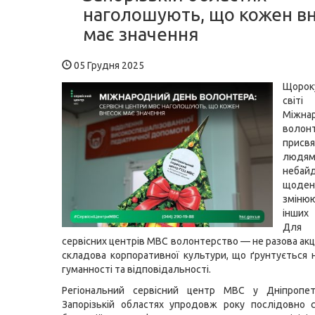
наголошують, що кожен в
має значення
05 Грудня 2025
Щорок
світі
Міжна
вол
присв
людям
небай
щоден
змін
інших
Для п
сервісних центрів МВС волонтерство — не разова акц
складова корпоративної культури, що ґрунтується н
гуманності та відповідальності.
Регіональний сервісний центр МВС у Дніпропет
Запорізькій областях упродовж року послідовно 