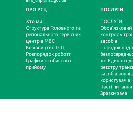
info_dnp@hsc.gov.ua
ПРО РСЦ
ПОСЛУГИ
Хто ми
ПОСЛУГИ
Структура Головного та
Обов’язковий 
регіонального сервісних
контроль тра
центрів МВС
засобів
Керівництво ГСЦ
Порядок нада
Розпорядок роботи
безпосереднь
Графіки особистого
до Єдиного д
прийому
реєстру тран
засобів зовні
користувачів
Часті питання
Зразки заяв