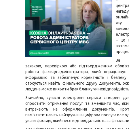
цен
нагад
онлайн
яку 
замов
електр
– це 
автом
процес
За 
заявкою, перевіркою або підтвердженням обов’яз
робота фахівця-адміністратора, який опрацьовує 
інформацію та забезпечує коректність і безпеку
стосується навіть фінального друку документа, оск
людина може виявити брак бланку чи невідповідність
Звичайно, сучасні електронні сервіси створені д
спростити отримання послуг та зменшити час, як
витрачають на оформлення документів. Про
пам’ятати: навіть найзручніша цифрова послуга все 
уваги фахівця, який несе відповідальність за фінальн