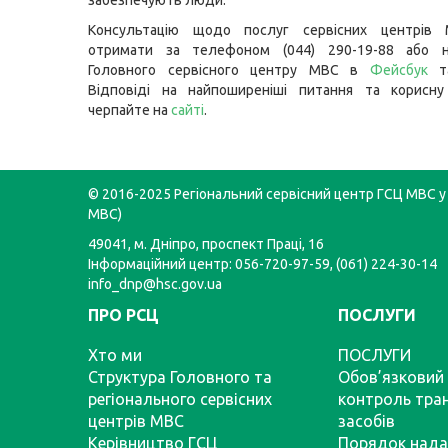
забезпечують люди.
Консультацію щодо послуг сервісних центрів
отримати за телефоном (044) 290-19-88 або н
Головного сервісного центру МВС в
Фейсбук
Відповіді на найпоширеніші питання та корисну
черпайте на
сайті
.
© 2016-2025 Регіональний сервісний центр ГСЦ МВС у 
МВС)
49041, м. Дніпро, проспект Праці, 16
Інформаційний центр: 056-720-97-59, (061) 224-30-14
info_dnp@hsc.gov.ua
ПРО РСЦ
ПОСЛУГИ
Хто ми
ПОСЛУГИ
Структура Головного та
Обов’язковий 
регіонального сервісних
контроль тра
центрів МВС
засобів
Керівництво ГСЦ
Порядок нада