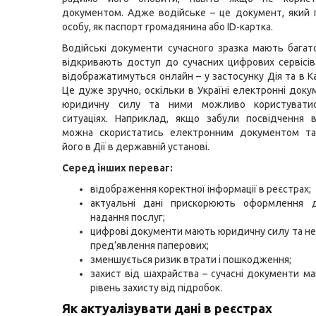
документом. Адже водійське – це документ, який
особу, як паспорт громадянина або ID-картка.
Водійські документи сучасного зразка мають багат
відкривають доступ до сучасних цифрових сервісі
відображатимуться онлайн – у застосунку Дія та в Ка
Це дуже зручно, оскільки в Україні електронні док
юридичну силу та ними можливо користуватис
ситуаціях. Наприклад, якщо забули посвідчення 
можна скористатись електронним документом та
його в Дії в державній установі.
Серед інших переваг:
відображення коректної інформації в реєстрах;
актуальні дані прискорюють оформлення д
надання послуг;
цифрові документи мають юридичну силу та н
пред’явлення паперових;
зменшується ризик втрати і пошкодження;
захист від шахрайства – сучасні документи м
рівень захисту від підробок.
Як актуалізувати дані в реєстрах