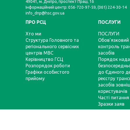
49041, м. Дніпро, проспект Праці, 16
Інформаційний центр: 056-720-97-59, (061) 224-30-14
info_dnp@hsc.gov.ua
ПРО РСЦ
ПОСЛУГИ
Хто ми
ПОСЛУГИ
Структура Головного та
Обов’язковий 
регіонального сервісних
контроль тра
центрів МВС
засобів
Керівництво ГСЦ
Порядок нада
Розпорядок роботи
безпосереднь
Графіки особистого
до Єдиного д
прийому
реєстру тран
засобів зовні
користувачів
Часті питання
Зразки заяв