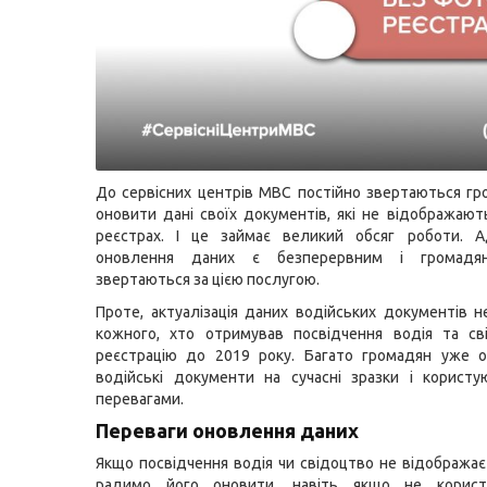
До сервісних центрів МВС постійно звертаються гр
оновити дані своїх документів, які не відображают
реєстрах. І це займає великий обсяг роботи. 
оновлення даних є безперервним і громадян
звертаються за цією послугою.
Проте, актуалізація даних водійських документів н
кожного, хто отримував посвідчення водія та св
реєстрацію до 2019 року. Багато громадян уже о
водійські документи на сучасні зразки і користу
перевагами.
Переваги оновлення даних
Якщо посвідчення водія чи свідоцтво не відображає
радимо його оновити, навіть якщо не корист