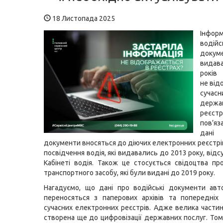
18 Листопада 2025
Інфо
водійс
доку
видав
років
не від
сучасн
держа
реєс
пов’яз
да
документи вносяться до діючих електронних реєстрів
посвідчення водія, які видавались до 2013 року, відсут
Кабінеті водія. Також це стосується свідоцтва пр
транспортного засобу, які були видані до 2019 року.
Нагадуємо, що дані про водійські документи авт
переносяться з паперових архівів та попередніх
сучасних електронних реєстрів. Адже велика частин
створена ще до цифровізації державних послуг. Том