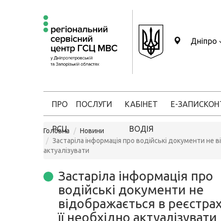
Дніпро
ПРО
ПОСЛУГИ
КАБІНЕТ
Е-ЗАПИС
КОН
РСЦ
ВОДІЯ
Головна
Новини
Застаріла інформація про водійські документи не в
актуалізувати
Застаріла інформація про
водійські документи не
відображається в реєстрах
її необхідно актуалізувати