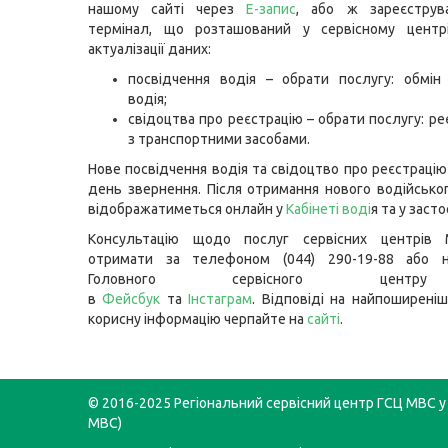
нашому сайті через
Е-запис
, або ж зареєструв
термінал, що розташований у сервісному цент
актуалізації даних:
посвідчення водія – обрати послугу: обмін
водія;
свідоцтва про реєстрацію – обрати послугу: реє
з транспортними засобами.
Нове посвідчення водія та свідоцтво про реєстрацію
день звернення. Після отримання нового водійсько
відображатиметься онлайн у
Кабінеті воді
я
та у засто
Консультацію щодо послуг сервісних центрів
отримати за телефоном (044) 290-19-88 або н
Головного сервісного цент
в
Фейсбук
та
Інстаграм
. Відповіді на найпоширеніш
корисну інформацію черпайте на
сайті
.
© 2016-2025 Регіональний сервісний центр ГСЦ МВС у 
МВС)