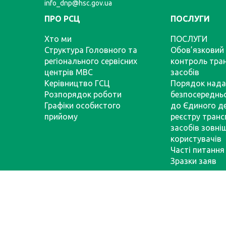
info_dnp@hsc.gov.ua
ПРО РСЦ
ПОСЛУГИ
Хто ми
ПОСЛУГИ
Структура Головного та
Обов’язковий 
регіонального сервісних
контроль тра
центрів МВС
засобів
Керівництво ГСЦ
Порядок нада
Розпорядок роботи
безпосереднь
Графіки особистого
до Єдиного д
прийому
реєстру тран
засобів зовні
користувачів
Часті питання
Зразки заяв