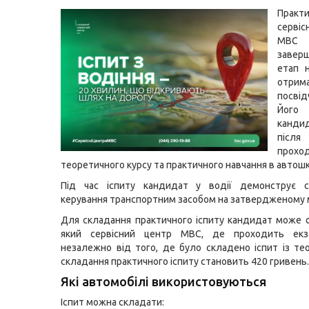
Практи
серві
МВ
завер
етап 
отрим
посвід
Його
канди
після
прохо
теоретичного курсу та практичного навчання в автошк
Під час іспиту кандидат у водії демонструє с
керування транспортним засобом на затвердженому 
Для складання практичного іспиту кандидат може 
який сервісний центр МВС, де проходить екз
незалежно від того, де було складено іспит із теор
складання практичного іспиту становить 420 гривень.
Які автомобілі використовуються
Іспит можна складати: