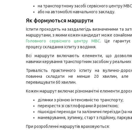
на транспортному засобі сервісного центру МВС
або на автомобілі навчального закладу.
Як формуються маршрути
Іспити проходять на заздалегідь визначеними та з
маршрутами, з якими кожен кандидат може ознайом
Головного сервісного центру МВС
. Це гарантує 
процесу складання іспиту з водіння.
Всі маршрути включають елементи, що дозволя
навички керування транспортним засобом у реальних 
Тривалість практичного іспиту на вулично-доро
повинна складати не менше 20 хвилин, але 
перевищувати 60 хвилин.
Кожен маршрут включає різноманітні елементи дорож
ділянки з різною інтенсивністю транспорту;
перехрестя зі світлофорами й розміткою;
пішохідні переходи та залізничні переїзди (за на
маневрування, зупинку, старт з підйому, паркув
При розробленні маршрутів враховуються: