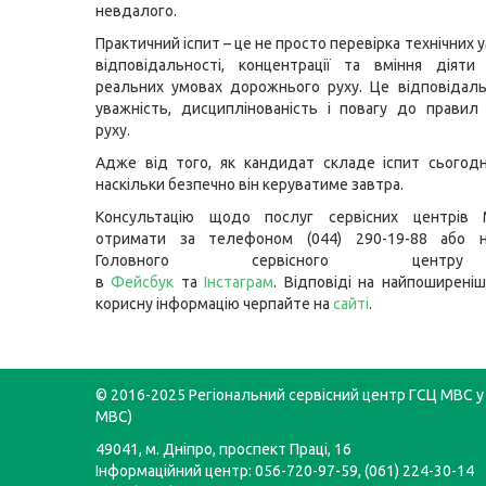
невдалого.
Практичний іспит – це не просто перевірка технічних ум
відповідальності, концентрації та вміння діяти
реальних умовах дорожнього руху. Це відповідал
уважність, дисциплінованість і повагу до прави
руху.
Адже від того, як кандидат складе іспит сьогодн
наскільки безпечно він керуватиме завтра.
Консультацію щодо послуг сервісних центрів
отримати за телефоном (044) 290-19-88 або н
Головного сервісного цент
в
Фейсбук
та
Інстаграм
. Відповіді на найпоширеніш
корисну інформацію черпайте на
сайті
.
© 2016-2025 Регіональний сервісний центр ГСЦ МВС у 
МВС)
49041, м. Дніпро, проспект Праці, 16
Інформаційний центр: 056-720-97-59, (061) 224-30-14