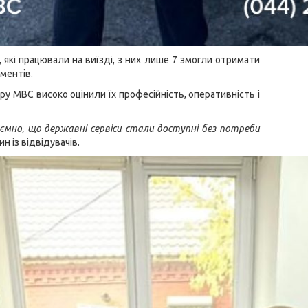
 які працювали на виїзді, з них лише 7 змогли отримати
ументів.
тру МВС високо оцінили їх професійність, оперативність і
мно, що державні сервіси стали доступні без потреби
 із відвідувачів.