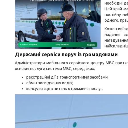
необхідні д
Цей край ма
постійну н
одного, пра
Кожен виїзд
надання ад
нагадуванн
найскладніш
Державні сервіси поруч із громадянами
Адміністратори мобільного сервісного центру МВС протя
основні послуги системи МВС, серед яких:
реєстраційні дії з транспортними засобами;
обмін посвідчення водія;
консультації з питань отримання послуг.