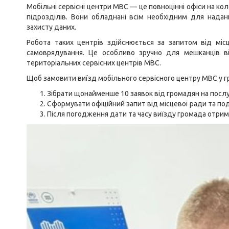
Мобільні сервісні центри МВС — це повноцінні офіси на ко
підрозділів. Вони обладнані всім необхідним для надан
захисту даних.
Робота таких центрів здійснюється за запитом від місц
самоврядування. Це особливо зручно для мешканців ві
територіальних сервісних центрів МВС.
Щоб замовити виїзд мобільного сервісного центру МВС у г
Зібрати щонайменше 10 заявок від громадян на послуги
Сформувати офіційний запит від місцевої ради та по
Після погодження дати та часу виїзду громада отрим