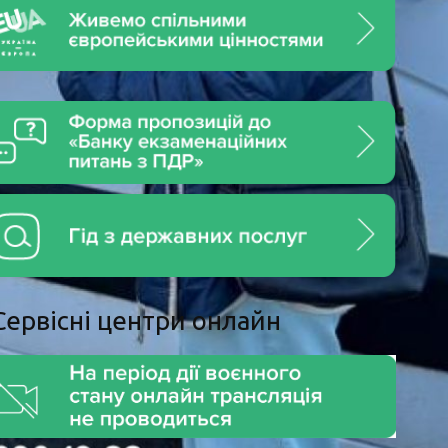
Сервiснi центри онлайн