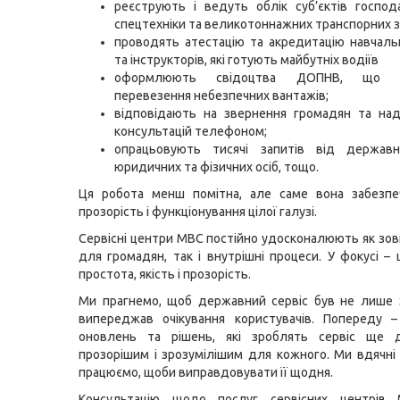
реєструють і ведуть облік суб’єктів госпо
спецтехніки та великотоннажних транспорних з
проводять атестацію та акредитацію навчаль
та інструкторів, які готують майбутніх водіїв
оформлюють свідоцтва ДОПНВ, що д
перевезення небезпечних вантажів;
відповідають на звернення громадян та над
консультацій телефоном;
опрацьовують тисячі запитів від державн
юридичних та фізичних осіб, тощо.
Ця робота менш помітна, але саме вона забезпеч
прозорість і функціонування цілої галузі.
Сервісні центри МВС постійно удосконалюють як зовн
для громадян, так і внутрішні процеси. У фокусі – 
простота, якість і прозорість.
Ми прагнемо, щоб державний сервіс був не лише 
випереджав очікування користувачів. Попереду 
оновлень та рішень, які зроблять сервіс ще д
прозорішим і зрозумілішим для кожного. Ми вдячні 
працюємо, щоби виправдовувати її щодня.
Консультацію щодо послуг сервісних центрів