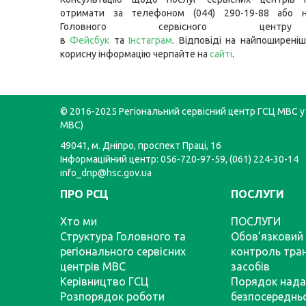
отримати за телефоном (044) 290-19-88 або н
Головного сервісного цент
в
Фейсбук
та
Інстаграм
. Відповіді на найпоширеніш
корисну інформацію черпайте на
сайті
.
© 2016-2025 Регіональний сервісний центр ГСЦ МВС у 
МВС)
49041, м. Дніпро, проспект Праці, 16
Інформаційний центр: 056-720-97-59, (061) 224-30-14
info_dnp@hsc.gov.ua
ПРО РСЦ
ПОСЛУГИ
Хто ми
ПОСЛУГИ
Структура Головного та
Обов’язковий 
регіонального сервісних
контроль тра
центрів МВС
засобів
Керівництво ГСЦ
Порядок нада
Розпорядок роботи
безпосереднь