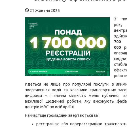
21 Жовтня 2025
З по
року 
цен
здійс
700
000
ре
опер
свід
стабіл
ефекти
роботи
Йдеться не лише про популярні послуги, з якими
звертаються водії та власники транспортних засо
цифрами – і значна кількість менш публічної, 
важливої щоденної роботи, яку виконують фахівц
центрів МВС по всій країні.
Найчастіше громадяни звертаються за:
реєстрацією або перереєстрацією транспортн