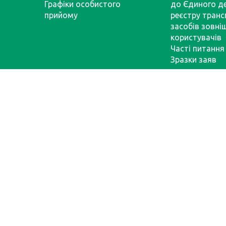
Графіки особистого
до Єдиного д
прийому
реєстру тран
засобів зовні
користувачів
Часті питання
Зразки заяв