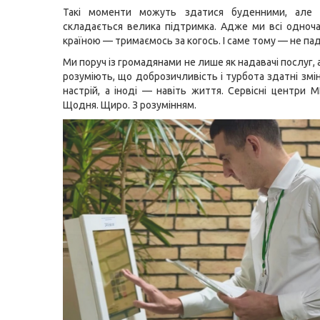
Такі моменти можуть здатися буденними, але
складається велика підтримка. Адже ми всі одноч
країною — тримаємось за когось. І саме тому — не па
Ми поруч із громадянами не лише як надавачі послуг, а
розуміють, що доброзичливість і турбота здатні змі
настрій, а іноді — навіть життя. Сервісні центри 
Щодня. Щиро. З розумінням.