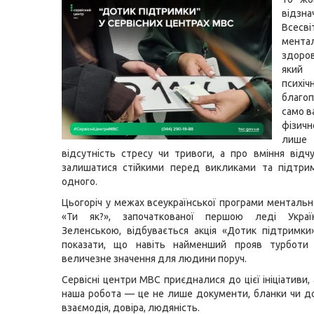
відзна
Всесв
мента
здоро
який
психіч
благоп
само в
фізи
ли
відсутність стресу чи тривоги, а про вміння відч
залишатися стійкими перед викликами та підтри
одного.
Цьогоріч у межах всеукраїнської програми ментальн
«Ти як?», започаткованої першою леді Укра
Зеленською, відбувається акція «Дотик підтримки
показати, що навіть найменший прояв турбот
величезне значення для людини поруч.
Сервісні центри МВС приєдналися до цієї ініціативи
наша робота — це не лише документи, бланки чи д
взаємодія, довіра, людяність.