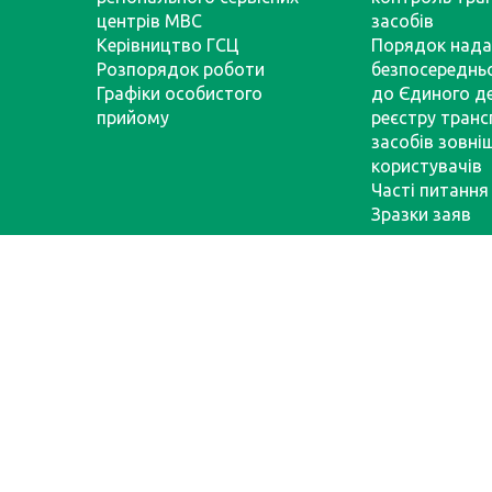
центрів МВС
засобів
Керівництво ГСЦ
Порядок нада
Розпорядок роботи
безпосереднь
Графіки особистого
до Єдиного д
прийому
реєстру тран
засобів зовні
користувачів
Часті питання
Зразки заяв