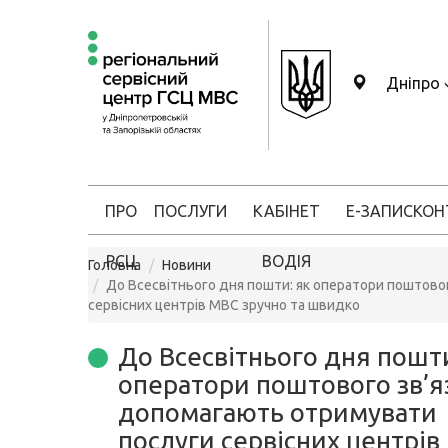
Дніпро
ПРО
ПОСЛУГИ
КАБІНЕТ
Е-ЗАПИС
КОН
РСЦ
ВОДІЯ
Головна
Новини
До Всесвітнього дня пошти: як оператори поштово
сервісних центрів МВС зручно та швидко
До Всесвітнього дня пошти
оператори поштового зв’я
допомагають отримувати
послуги сервісних центрі