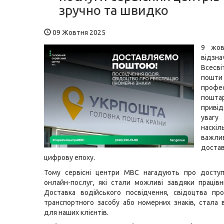
зручно та швидко
09 Жовтня 2025
9 жов
відзна
Всесв
по
профе
поштар
приві
уваг
наскіл
важл
дос
цифрову епоху.
Тому сервісні центри МВС нагадують про доступ
онлайн-послуг, які стали можливі завдяки праців
Доставка водійського посвідчення, свідоцтва пр
транспортного засобу або номерних знаків, стала
для наших клієнтів.