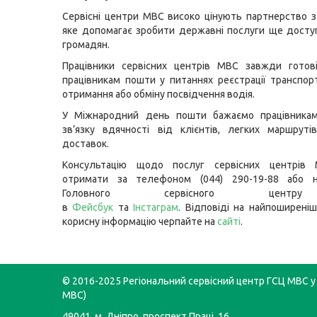
Сервісні центри МВС високо цінують партнерство 
яке допомагає зробити державні послуги ще дост
громадян.
Працівники сервісних центрів МВС завжди готов
працівникам пошти у питаннях реєстрації транспорт
отримання або обміну посвідчення водія.
У Міжнародний день пошти бажаємо працівника
зв’язку вдячності від клієнтів, легких маршрут
доставок.
Консультацію щодо послуг сервісних центрів
отримати за телефоном (044) 290-19-88 або н
Головного сервісного цент
в
Фейсбук
та
Інстаграм
. Відповіді на найпоширеніш
корисну інформацію черпайте на
сайті
.
© 2016-2025 Регіональний сервісний центр ГСЦ МВС у 
МВС)
49041, м. Дніпро, проспект Праці, 16