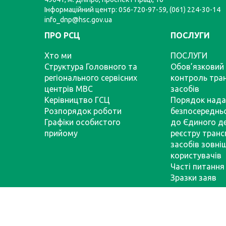
Інформаційний центр: 056-720-97-59, (061) 224-30-14
info_dnp@hsc.gov.ua
ПРО РСЦ
ПОСЛУГИ
Хто ми
ПОСЛУГИ
Структура Головного та
Обов’язковий 
регіонального сервісних
контроль тра
центрів МВС
засобів
Керівництво ГСЦ
Порядок нада
Розпорядок роботи
безпосереднь
Графіки особистого
до Єдиного д
прийому
реєстру тран
засобів зовні
користувачів
Часті питання
Зразки заяв