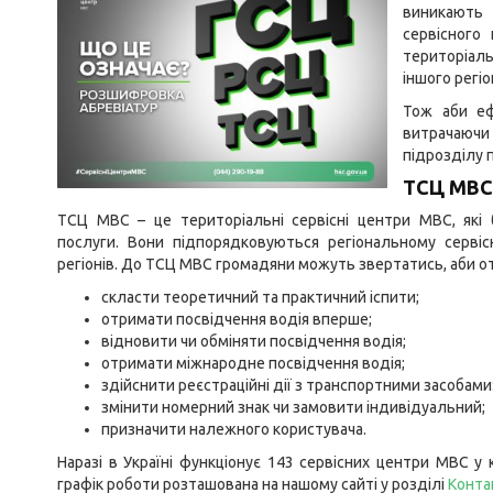
виникають 
сервісного
територіаль
іншого регі
Тож аби еф
витрачаючи
підрозділу 
ТСЦ МВС
ТСЦ МВС – це територіальні сервісні центри МВС, які 
послуги. Вони підпорядковуються регіональному сервіс
регіонів. До ТСЦ МВС громадяни можуть звертатись, аби от
скласти теоретичний та практичний іспити;
отримати посвідчення водія вперше;
відновити чи обміняти посвідчення водія;
отримати міжнародне посвідчення водія;
здійснити реєстраційні дії з транспортними засобами
змінити номерний знак чи замовити індивідуальний;
призначити належного користувача.
Наразі в Україні функціонує 143 сервісних центри МВС у к
графік роботи розташована на нашому сайті у розділі
Конта