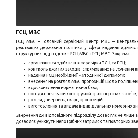
ГСЦ МВС
ГСЦ МВС – Головний сервісний центр МВС – центральни
реалізацію державної політики у сфері надання адмініст
структурних підрозділів – РСЦ МВС і ТСЦ МВС. Зокрема:
організація та здійснення перевірки ТСЦ та РСЦ;
контроль вжитих заходів, спрямованих на усунення в
надання РСЦ необхідної методичної допомоги;
внесення на розгляд МВС пропозицій щодо поліпшенн
вдосконалення нормативної бази;
погодження зміни конструкцій транспортних засобів;
розгляд звернень, скарг, пропозицій
виготовлення та видача індивідуальних номерних зна
Звернення до відповідного підрозділу дозволяє не лише вч
дозволяє уникнути непотрібних затримок та повторних зв