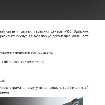
й орган у системі сервісних центрів МВС. Здійснює
ративних послуг та забезпечує організацію діяльності
иявлених недоліків або порушень;
я діяльності системи тощо;
ків.
асно отримати послугу чи відповідь на свої питання, а й
ернень.