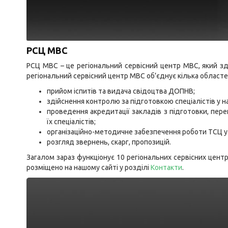
РСЦ МВС
РСЦ МВС – це регіональний сервісний центр МВС, який з
регіональний сервісний центр МВС об’єднує кілька областей
прийом іспитів та видача свідоцтва ДОПНВ;
здійснення контролю за підготовкою спеціалістів у н
проведення акредитації закладів з підготовки, переп
їх спеціалістів;
організаційно-методичне забезпечення роботи ТСЦ у
розгляд звернень, скарг, пропозицій.
Загалом зараз функціонує 10 регіональних сервісних центрі
розміщено на нашому сайті у розділі
Контакти
.