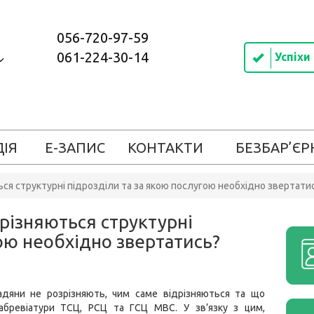
056-720-97-59
061-224-30-14
Успіхи
ДІЯ
Е-ЗАПИС
КОНТАКТИ
БЕЗБАР’ЄР
ься структурні підрозділи та за якою послугою необхідно звертати
дрізняються структурні
гою необхідно звертатись?
адяни не розрізняють, чим саме відрізняються та що
абревіатури ТСЦ, РСЦ та ГСЦ МВС. У зв’язку з цим,