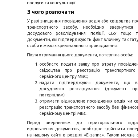
послуги та консультації.
З чого розпочати
У разі знищення посвідчення водія або свідоцтва пр
транспортного засобу, необхідно звернутися
досудового розслідування: поліції, СБУ тощо 
документи, які підтверджують факт злочину та стату
особи в межах кримінального провадження.
Після отримання цього документа, потерпіла особа:
особисто подати заяву про втрату посвідче
свідоцтва про реєстрацію транспортног
сервісного центру МВС;
надати підтверджуючі документи, що в
досудового розслідування (документ пр
потерпілим);
отримати відновлене посвідчення водія чи с
реєстрацію транспортного засобу без фінансо
сервісному центрі МВС.
Перед зверненням до територіального підр
відновлення документів, необхідно здійснити попе
на нашому сайті в розділі «Е-запис». Також можна 