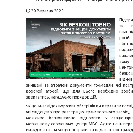
29 Вересня 2025
Підтр
які п
внаслі
російс
обс
надзв
важл
тому
цен
безко
відно
знищені та втрачені документи громадян, які пос
ворожої агресії. Що для цього необхідно зроб
звертатись, нагадуємо порядок дій.
Якщо внаслідок ворожих обстрілів ви втратили посві
чи свідоцтво про реєстрацію транспортного засобу, 
можливо безкоштовно відновити в стаціонар
мобільному сервісному центрі МВС. Адже наші пере
виїжджають на місця обстрілів, та надають постра