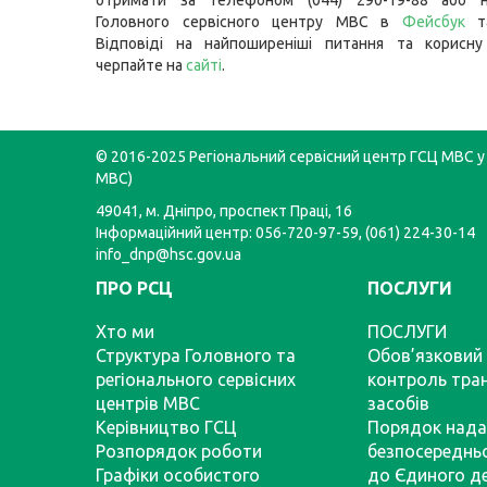
отримати за телефоном (044) 290-19-88 або н
Головного сервісного центру МВС в
Фейсбук
Відповіді на найпоширеніші питання та корисну
черпайте на
сайті
.
© 2016-2025 Регіональний сервісний центр ГСЦ МВС у 
МВС)
49041, м. Дніпро, проспект Праці, 16
Інформаційний центр: 056-720-97-59, (061) 224-30-14
info_dnp@hsc.gov.ua
ПРО РСЦ
ПОСЛУГИ
Хто ми
ПОСЛУГИ
Структура Головного та
Обов’язковий 
регіонального сервісних
контроль тра
центрів МВС
засобів
Керівництво ГСЦ
Порядок нада
Розпорядок роботи
безпосереднь
Графіки особистого
до Єдиного д