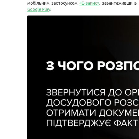
мобільним застосунком
«Е-запис»
, завантаживши в
Google Play
.