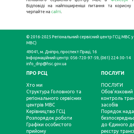
Відповіді на найпоширеніші питання та корисну 
черпайте на
сайті
.
© 2016-2025 Регіональний сервісний центр ГСЦ МВС у 
МВС)
49041, м. Дніпро, проспект Праці, 16
Інформаційний центр: 056-720-97-59, (061) 224-30-14
info_dnp@hsc.gov.ua
ПРО РСЦ
ПОСЛУГИ
Хто ми
ПОСЛУГИ
Структура Головного та
Обов’язковий 
регіонального сервісних
контроль тра
центрів МВС
засобів
Керівництво ГСЦ
Порядок нада
Розпорядок роботи
безпосереднь
Графіки особистого
до Єдиного д
прийому
реєстру тран