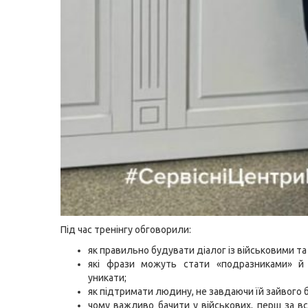
Під час тренінгу обговорили:
як правильно будувати діалог із військовими т
які фрази можуть стати «подразниками» й
уникати;
як підтримати людину, не завдаючи їй зайвого 
чому важливо бачити у військових, перш за вс