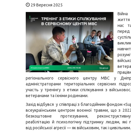
29 Вересня 2025
Війн
життя
нас т
перед
суспі
викл
навчи
розум
війс
ветера
праців
регіонального сервісного центру МВС у Дніп
адміністраторами територіальних сервісних підро
участь у тренінгу з етики спілкування з військово
ветеранами та їхніми родинами.
Захід відбувся у співпраці з благодійним фондом «S
всеукраїнським центром воєнної травми, що з 202
безкоштовне протезування, реконструктивну
реабілітацію й психологічну підтримку людям, які
від російської агресії — як військовим, так і цивільним.