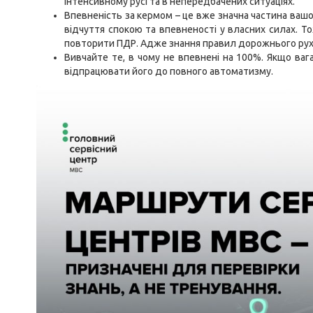
інтенсивному русі та в непередбачених ситуаціях.
Впевненість за кермом – це вже значна частина вашо
відчуття спокою та впевненості у власних силах. Т
повторити ПДР. Адже знання правил дорожнього рух
Вивчайте те, в чому не впевнені на 100%. Якщо ваг
відпрацювати його до повного автоматизму.