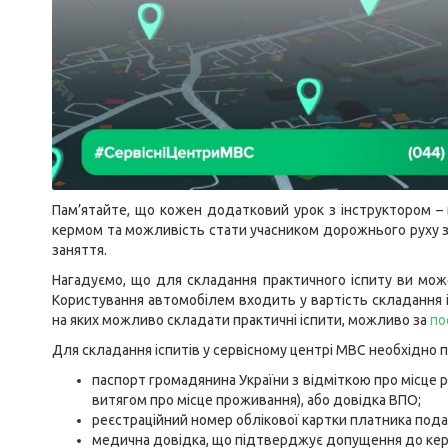
Пам’ятайте, що кожен додатковий урок з інструктором – ц
кермом та можливість стати учасником дорожнього руху з
заняття.
Нагадуємо, що для складання практичного іспиту ви мож
Користування автомобілем входить у вартість складання і
на яких можливо складати практичні іспити, можливо за
по
Для складання іспитів у сервісному центрі МВС необхідно 
паспорт громадянина України з відміткою про місце р
витягом про місце проживання), або довідка ВПО;
реєстраційний номер облікової картки платника податк
медична довідка, що підтверджує допущення до керу