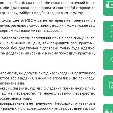
ом потрібно кілька спроб, аби скласти практичний іспит.
о, аби додатково пропрацювати свої слабкі сторони та
ідготовку, майбутні водії покладаються на удачу.
вісному центрі МВС – це не лотерея і не тренування, а
авичок реального самостійного водіння. Адже кожен ваш
а кермом – це ваше життя та здоров’я.
 вдалося скласти практичний іспит в сервісному центрі
 є щонайменше 10 днів, аби покращити свої практичні
спроба без додаткової підготовки точно буде вдалою.
 за додатковими уроками, в якому проходили практичну
и помилки, які допустили під час складання практичного
уктора або завдання, з яким не впорались. До прикладу:
впевнена їзда.
кації». Зазвичай, під час складання практичного іспиту
їзд на перехрестях та нерегульованих перехрестях,
рожніх знаків тощо.
ревірки знань, а не тренування. Необхідно готуватись в
х районах, у складних дорожніх умовах, у години пік, при