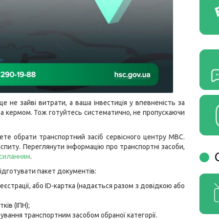
е не зайві витрати, а ваша інвестиція у впевненість за
а кермом. Тож готуйтесь систематично, не пропускаючи
ете обрати транспортний засіб сервісного центру МВС.
спиту. Переглянути інформацію про транспортні засоби,
силанням
.
підготувати пакет документів:
еєстрації, або ID-картка (надається разом з довідкою або
ів (ІПН);
вання транспортним засобом обраної категорії.