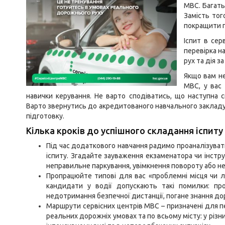
МВС. Багать
Замість тог
покращити п
Іспит в сер
перевірка н
рух та дія з
Якщо вам не
МВС, у вас
навички керування. Не варто сподіватись, що наступна 
Варто звернутись до акредитованого навчального закладу
підготовку.
Кілька кроків до успішного складання іспиту
Під час додаткового навчання радимо проаналізуват
іспиту. Згадайте зауваження екзаменатора чи інстр
неправильне паркування, увімкнення повороту або не
Пропрацюйте типові для вас «проблемні місця чи ло
кандидати у водії допускають такі помилки: про
недотримання безпечної дистанції, погане знання до
Маршрути сервісних центрів МВС – призначені для пе
реальних дорожніх умовах та по всьому місту: у різни