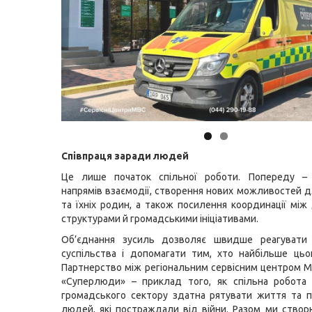
Співпраця заради людей
Це лише початок спільної роботи. Попереду –
напрямів взаємодії, створення нових можливостей д
та їхніх родин, а також посилення координації мі
структурами й громадськими ініціативами.
Об’єднання зусиль дозволяє швидше реагувати
суспільства і допомагати тим, хто найбільше цьо
Партнерство між регіональним сервісним центром 
«Суперлюди» – приклад того, як спільна робота
громадського сектору здатна рятувати життя та 
людей, які постраждали від війни. Разом ми ство