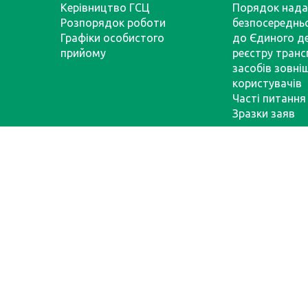
Керівництво ГСЦ
Порядок нада
Розпорядок роботи
безпосереднь
Графіки особистого
до Єдиного д
прийому
реєстру тран
засобів зовні
користувачів
Часті питання
Зразки заяв