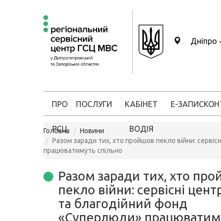
Дніпро
ПРО
ПОСЛУГИ
КАБІНЕТ
Е-ЗАПИС
КОН
РСЦ
ВОДІЯ
Головна
Новини
Разом заради тих, хто пройшов пекло війни: серві
працюватимуть спільно
Разом заради тих, хто пр
пекло війни: сервісні цен
та благодійний фонд
«Суперлюди» працюватим