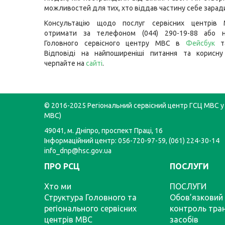
можливостей для тих, хто віддав частину себе заради
Консультацію щодо послуг сервісних центрів
отримати за телефоном (044) 290-19-88 або н
Головного сервісного центру МВС в
Фейсбук
т
Відповіді на найпоширеніші питання та корисну
черпайте на
сайті
.
© 2016-2025 Регіональний сервісний центр ГСЦ МВС у 
МВС)
49041, м. Дніпро, проспект Праці, 16
Інформаційний центр: 056-720-97-59, (061) 224-30-14
info_dnp@hsc.gov.ua
ПРО РСЦ
ПОСЛУГИ
Хто ми
ПОСЛУГИ
Структура Головного та
Обов’язковий 
регіонального сервісних
контроль тра
центрів МВС
засобів