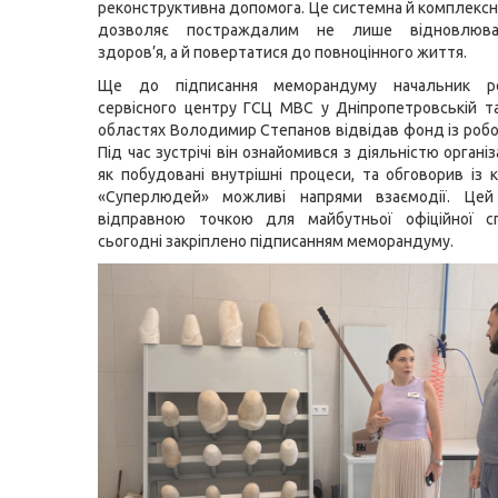
реконструктивна допомога. Це системна й комплексна
дозволяє постраждалим не лише відновлюва
здоров’я, а й повертатися до повноцінного життя.
Ще до підписання меморандуму начальник рег
сервісного центру ГСЦ МВС у Дніпропетровській та
областях Володимир Степанов відвідав фонд із робо
Під час зустрічі він ознайомився з діяльністю організа
як побудовані внутрішні процеси, та обговорив із 
«Суперлюдей» можливі напрями взаємодії. Цей
відправною точкою для майбутньої офіційної спі
сьогодні закріплено підписанням меморандуму.