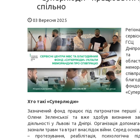
спільно
03 Вересня 2025
Регіон
серві
ГСЦ
Дніпро
та З
обла
мемо
спі
благо
фондо
«Супе
Хто такі «Суперлюди»
Зазначений фонд працює під патронатом першої л
Олени Зеленської та вже здобув визнання за
діяльності у Львові та Дніпрі. Організація допомаг
зазнали травм та втрат внаслідок війни. Серед осно
– протезування, реабілітація, психологічна п