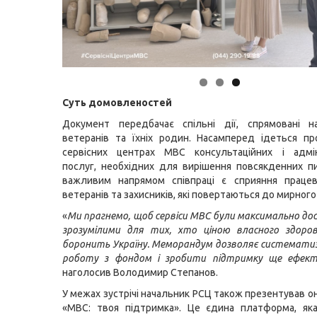
Суть домовленостей
Документ передбачає спільні дії, спрямовані н
ветеранів та їхніх родин. Насамперед ідеться п
сервісних центрах МВС консультаційних і адмін
послуг, необхідних для вирішення повсякденних п
важливим напрямом співпраці є сприяння праце
ветеранів та захисників, які повертаються до мирного
«
Ми прагнемо, щоб сервіси МВС були максимально д
зрозумілими для тих, хто ціною власного здоро
боронить Україну. Меморандум дозволяє системат
роботу з фондом і зробити підтримку ще ефек
наголосив Володимир Степанов.
У межах зустрічі начальник РСЦ також презентував о
«МВС: твоя підтримка». Це єдина платформа, яка