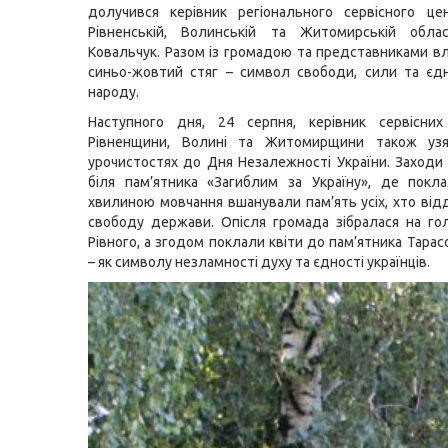
долучився керівник регіонального сервісного ц
Рівненській, Волинській та Житомирській облас
Ковальчук. Разом із громадою та представниками в
синьо-жовтий стяг – символ свободи, сили та єд
народу.
Наступного дня, 24 серпня, керівник сервісних 
Рівненщини, Волині та Житомирщини також уз
урочистостях до Дня Незалежності України. Заходи
біля пам’ятника «Загиблим за Україну», де покл
хвилиною мовчання вшанували пам’ять усіх, хто від
свободу держави. Опісля громада зібралася на го
Рівного, а згодом поклали квіти до пам’ятника Тара
– як символу незламності духу та єдності українців.