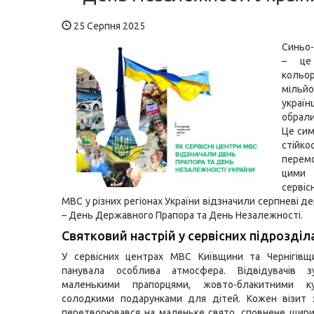
25 Серпня 2025
Синьо
– це
кольор
мільйо
укра
обрал
Це сим
стійко
перем
цими 
серві
МВС у різних регіонах України відзначили серпневі д
– День Державного Прапора та День Незалежності.
Святковий настрій у сервісних підрозділ
У сервісних центрах МВС Київщини та Чернігівщи
панувала особлива атмосфера. Відвідувачів з
маленькими прапорцями, жовто-блакитними к
солодкими подарунками для дітей. Кожен візит 
перетворювався на маленьке свято, сповнене щири