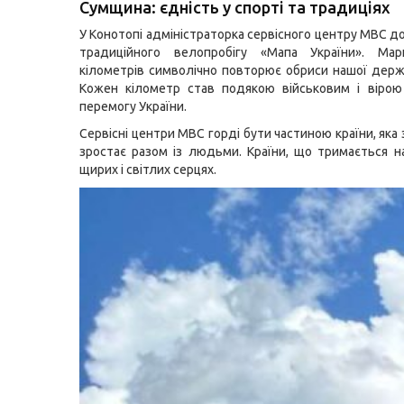
Сумщина: єдність у спорті та традиціях
У Конотопі адміністраторка сервісного центру МВС д
традиційного велопробігу «Мапа України». М
кілометрів символічно повторює обриси нашої держа
Кожен кілометр став подякою військовим і вірою
перемогу України.
Сервісні центри МВС горді бути частиною країни, яка
зростає разом із людьми. Країни, що тримається н
щирих і світлих серцях.