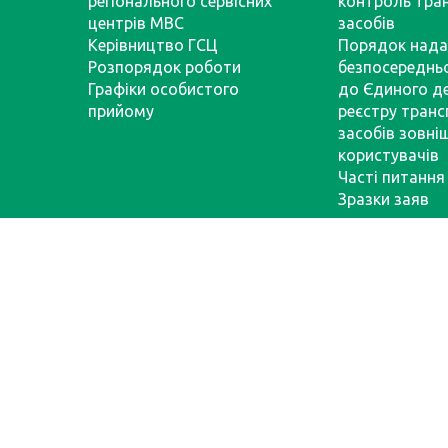
регіонального сервісних
контроль тра
центрів МВС
засобів
Керівництво ГСЦ
Порядок нада
Розпорядок роботи
безпосереднь
Графіки особистого
до Єдиного д
прийому
реєстру тран
засобів зовні
користувачів
Часті питання
Зразки заяв