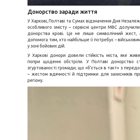
Донорство заради життя
У Харкові, Полтаві та Сумах відзначення Дня Незале
особливого змісту – сервісні центри МВС долучилис
донорства крові. Це не лише символічний жест, 
допомога тим, хто найбільше її потребує – військови
у зоні бойових дій.
У Харкові донори довели стійкість міста, яке жив
попри щоденні обстріли. У Полтаві донорство с
згуртованості громади, що «б’ється в такт» з перед
– жестом вдячності й підтримки для захисників п
регіону.