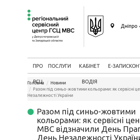
Дніпро
ПРО
ПОСЛУГИ
КАБІНЕТ
Е-ЗАПИС
КОН
РСЦ
ВОДІЯ
Головна
Новини
Разом під синьо-жовтими кольорами: як сервісні 
Незалежності України
Разом під синьо-жовтими
кольорами: як сервісні це
МВС відзначили День Прап
День Незалежності Україн