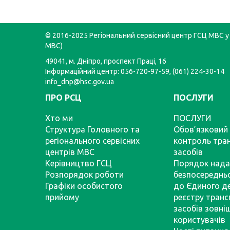
© 2016-2025 Регіональний сервісний центр ГСЦ МВС у 
МВС)
49041, м. Дніпро, проспект Праці, 16
Інформаційний центр: 056-720-97-59, (061) 224-30-14
info_dnp@hsc.gov.ua
ПРО РСЦ
ПОСЛУГИ
Хто ми
ПОСЛУГИ
Структура Головного та
Обов’язковий 
регіонального сервісних
контроль тра
центрів МВС
засобів
Керівництво ГСЦ
Порядок нада
Розпорядок роботи
безпосереднь
Графіки особистого
до Єдиного д
прийому
реєстру тран
засобів зовні
користувачів