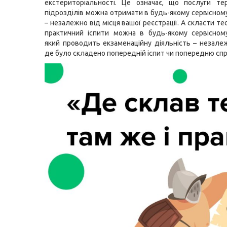
екстериторіальності. Це означає, що послуги те
підрозділів можна отримати в будь-якому сервісном
– незалежно від місця вашої реєстрації. А скласти т
практичний іспити можна в будь-якому сервісному
який проводить екзаменаційну діяльність – незалеж
де було складено попередній іспит чи попередню спр