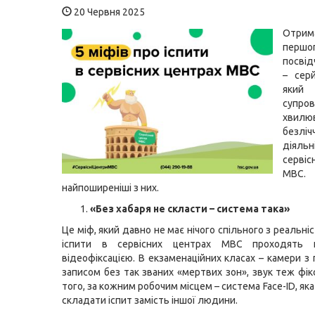
20 Червня 2025
Отрим
першо
посві
– сер
яки
супро
хвил
безліч
діяльн
серві
МВС. 
найпоширеніші з них.
«Без хабаря не скласти – система така»
Це міф, який давно не має нічого спільного з реальні
іспити в сервісних центрах МВС проходять 
відеофіксацією. В екзаменаційних класах – камери з
записом без так званих «мертвих зон», звук теж фік
того, за кожним робочим місцем – система Face-ID, як
складати іспит замість іншої людини.