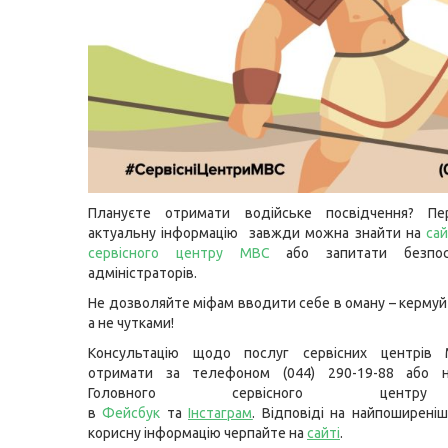
Плануєте отримати водійське посвідчення? Пе
актуальну інформацію завжди можна знайти на
сай
сервісного центру МВС
або запитати безпо
адміністраторів.
Не дозволяйте міфам вводити себе в оману – кермуй
а не чутками!
Консультацію щодо послуг сервісних центрів
отримати за телефоном (044) 290-19-88 або н
Головного сервісного цент
в
Фейсбук
та
Інстаграм
. Відповіді на найпоширеніш
корисну інформацію черпайте на
сайті
.