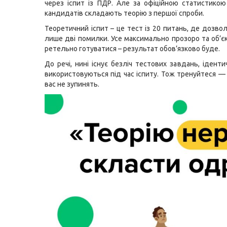
через іспит із ПДР. Але за офіційною статистик
кандидатів складають теорію з першої спроби.
Теоретичний іспит – це тест із 20 питань, де дозво
лише дві помилки. Усе максимально прозоро та об’є
ретельно готуватися – результат обов’язково буде.
До речі, нині існує безліч тестових завдань, іденти
використовуються під час іспиту. Тож тренуйтеся — 
вас не зупинять.