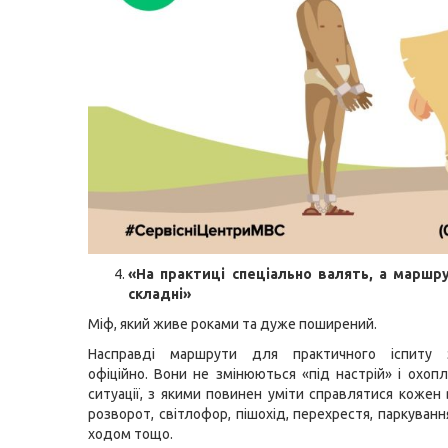
«На практиці спеціально валять, а маршр
складні»
Міф, який живе роками та дуже поширений.
Насправді маршрути для практичного іспиту 
офіційно. Вони не змінюються «під настрій» і охоп
ситуації, з якими повинен уміти справлятися кожен 
розворот, світлофор, пішохід, перехрестя, паркуванн
ходом тощо.