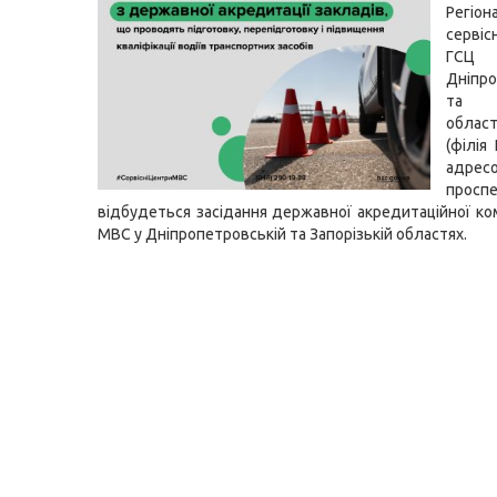
Регіон
серві
ГСЦ
Дніпро
та З
облас
(філія
адресо
проспе
відбудеться засідання державної акредитаційної ком
МВС у Дніпропетровській та Запорізькій областях.