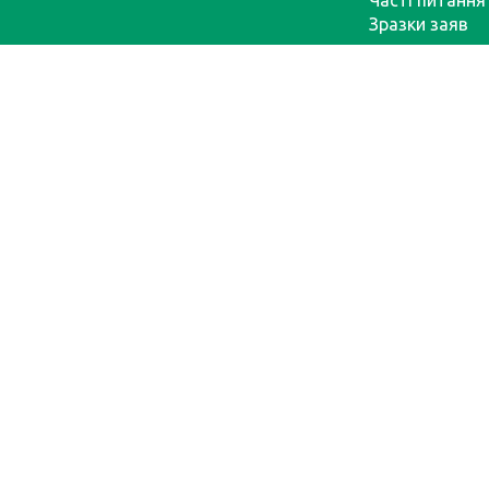
Часті питання
Зразки заяв