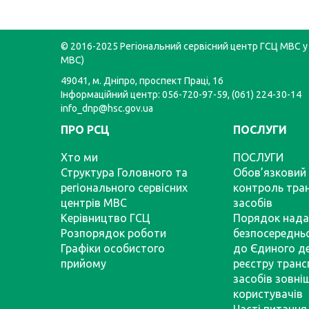
© 2016-2025 Регіональний сервісний центр ГСЦ МВС у 
МВС)
49041, м. Дніпро, проспект Праці, 16
Інформаційний центр: 056-720-97-59, (061) 224-30-14
info_dnp@hsc.gov.ua
ПРО РСЦ
ПОСЛУГИ
Хто ми
ПОСЛУГИ
Структура Головного та
Обов’язковий 
регіонального сервісних
контроль тра
центрів МВС
засобів
Керівництво ГСЦ
Порядок нада
Розпорядок роботи
безпосереднь
Графіки особистого
до Єдиного д
прийому
реєстру тран
засобів зовні
користувачів