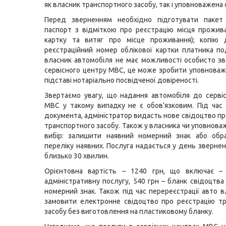
як власник транспортного засобу, так і уповноважена 
Перед зверненням необхідно підготувати пакет 
паспорт з відміткою про реєстрацію місця прожива
картку та витяг про місце проживання); копію 
реєстраційний номер облікової картки платника по
власник автомобіля не має можливості особисто з
сервісного центру МВС, це може зробити уповноваж
підставі нотаріально посвідченої довіреності.
Звертаємо увагу, що надання автомобіля до серві
МВС у такому випадку не є обов’язковим. Під час
документа, адміністратор видасть нове свідоцтво пр
транспортного засобу. Також у власника чи уповнова
вибір: залишити наявний номерний знак або обр
переліку наявних. Послуга надається у день звернен
близько 30 хвилин.
Орієнтовна вартість – 1240 грн, що включає –
адміністративну послугу, 540 грн – бланк свідоцтва
номерний знак. Також під час перереєстрації авто 
замовити електронне свідоцтво про реєстрацію т
засобу без виготовлення на пластиковому бланку.