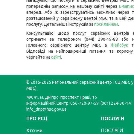
Нагадуємо, що послуги в сервісних центрах МВС 
попереднім записом на нашому сайті через
Е-запи
вперед. Або ж зареєструватись можливо через т
розташований у сервісному центрі МВС та в цей д
послугу. Детальніша інструкція за
посиланням
.
Консультацію щодо послуг сервісних центрів
отримати за телефоном (044) 290-19-88 або н
Головного сервісного центру МВС в
Фейсбук
Відповіді на найпоширеніші питання та корисну
черпайте на
сайті
.
© 2016-2025 Регіональний сервісний центр ГСЦ МВС у 
МВС)
49041, м. Дніпро, проспект Праці, 16
Інформаційний центр: 056-720-97-59, (061) 224-30-14
info_dnp@hsc.gov.ua
ПРО РСЦ
ПОСЛУГИ
Хто ми
ПОСЛУГИ