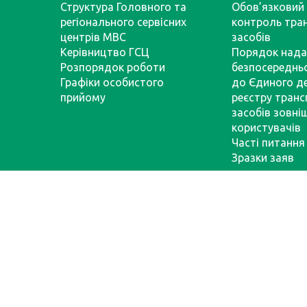
Структура Головного та
Обов’язковий 
регіонального сервісних
контроль тра
центрів МВС
засобів
Керівництво ГСЦ
Порядок нада
Розпорядок роботи
безпосереднь
Графіки особистого
до Єдиного д
прийому
реєстру тран
засобів зовні
користувачів
Часті питання
Зразки заяв