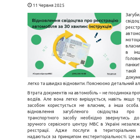
11 Червня 2025
Загуби
свід
реєстр
авто
мотоц
власн
в інш
Голо
панік
такі
докум
легко та швидко відновити. Пояснюємо детальний ал
Втрата документів на автомобіль – не поодинока пр
водіїв. Але вона легко вирішується, навіть якщо 
засобом користується не власник, а інша особа
відновлення загубленого свідоцтва про 
транспортного засобу необхідно звернутись до
зручного сервісного центру МВС в Україні незалеж
реєстрації. Адже послуги в територіальних 
надаються за принципом екстериторіальності. Це 