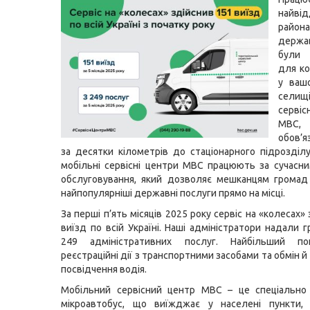
найвід
райо
держа
були 
для к
у ваш
селищ
серві
МВ
обов’
за десятки кілометрів до стаціонарного підрозділ
мобільні сервісні центри МВС працюють за сучас
обслуговування, який дозволяє мешканцям громад
найпопулярніші державні послуги прямо на місці.
За перші п’ять місяців 2025 року сервіс на «колесах»
виїзд по всій Україні. Наші адміністратори надали 
249 адміністративних послуг. Найбільший п
реєстраційні дії з транспортними засобами та обмін 
посвідчення водія.
Мобільний сервісний центр МВС – це спеціально
мікроавтобус, що виїжджає у населені пункти, 