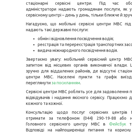
стаціонарні сервісні центри. Під час обсл
адміністратори надають громадянам послуги, як 
сервісному центрі – день у день, тільки ближче й зруч
Нагадуємо, що мобільні сервісні центри МВС під
надають такі державні послуги:
обмін і відновлення посвідчення водія;
реєстрація та перереєстрація транспортних засо
видача міжнародного посвідчення водія.
Звертаємо увагу: мобільний сервісний центр МВ
запитом від місцевих органів виконавчої влади.
зручно для віддалених районів, де відсутні стаціон
центри МВС. Населені пункти та графік виїз
переглянути
за посиланням
.
Сервісні центри МВС роблять усе для задоволення 
відвідувачів і надання якісного сервісу. Працюємо 
кожного та кожної.
Консультацію щодо послуг сервісних центрів
отримати за телефоном (044) 290-19-88 або н
Головного сервісного центру МВС в
Фейсбук
Відповіді на найпоширеніші питання та корисну