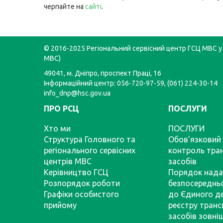
черпайте на
сайті
.
© 2016-2025 Регіональний сервісний центр ГСЦ МВС у 
МВС)
49041, м. Дніпро, проспект Праці, 16
Інформаційний центр: 056-720-97-59, (061) 224-30-14
info_dnp@hsc.gov.ua
ПРО РСЦ
ПОСЛУГИ
Хто ми
ПОСЛУГИ
Структура Головного та
Обов’язковий 
регіонального сервісних
контроль тра
центрів МВС
засобів
Керівництво ГСЦ
Порядок нада
Розпорядок роботи
безпосереднь
Графіки особистого
до Єдиного д
прийому
реєстру тран
засобів зовні