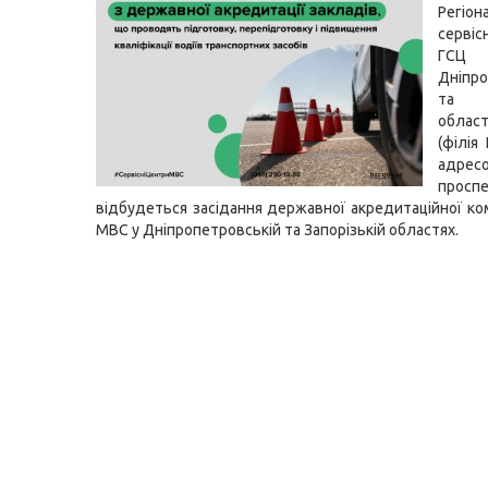
Регіон
серві
ГСЦ
Дніпро
та З
облас
(філія
адресо
проспе
відбудеться засідання державної акредитаційної ком
МВС у Дніпропетровській та Запорізькій областях.