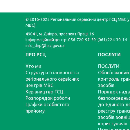
© 2016-2025 Регіональний сервісний центр ГСЦ МВС у 
МВС)
49041, м. Дніпро, проспект Праці, 16
Інформаційний центр: 056-720-97-59, (061) 224-30-14
info_dnp@hsc.gov.ua
ПРО РСЦ
ПОСЛУГИ
Хто ми
ПОСЛУГИ
Структура Головного та
Обов’язковий 
регіонального сервісних
контроль тра
центрів МВС
засобів
Керівництво ГСЦ
Порядок нада
Розпорядок роботи
безпосереднь
Графіки особистого
до Єдиного д
прийому
реєстру тран
засобів зовні
користувачів