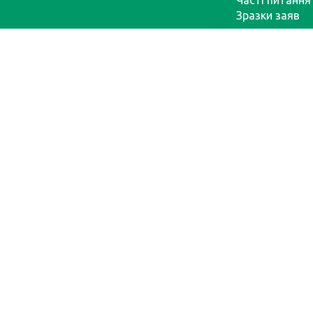
Часті питання
Зразки заяв