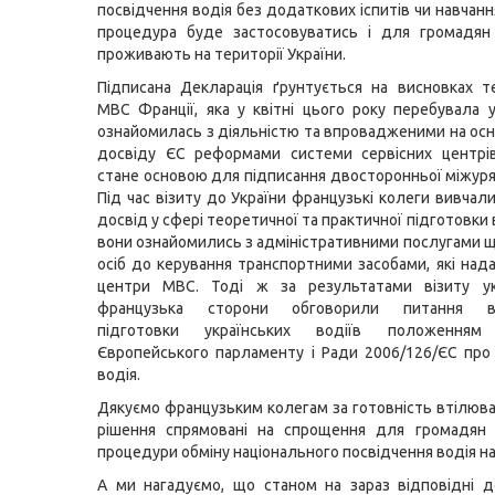
посвідчення водія без додаткових іспитів чи навчанн
процедура буде застосовуватись і для громадян 
проживають на території України.
Підписана Декларація ґрунтується на висновках тех
МВС Франції, яка у квітні цього року перебувала у
ознайомилась з діяльністю та впровадженими на осн
досвіду ЄС реформами системи сервісних центрі
стане основою для підписання двосторонньої міжуря
Під час візиту до України французькі колеги вивчал
досвід у сфері теоретичної та практичної підготовки 
вони ознайомились з адміністративними послугами 
осіб до керування транспортними засобами, які нада
центри МВС. Тоді ж за результатами візиту ук
французька сторони обговорили питання від
підготовки українських водіїв положенням
Європейського парламенту і Ради 2006/126/ЄС про
водія.
Дякуємо французьким колегам за готовність втілюва
рішення спрямовані на спрощення для громадян 
процедури обміну національного посвідчення водія на
А ми нагадуємо, що станом на зараз відповідні 