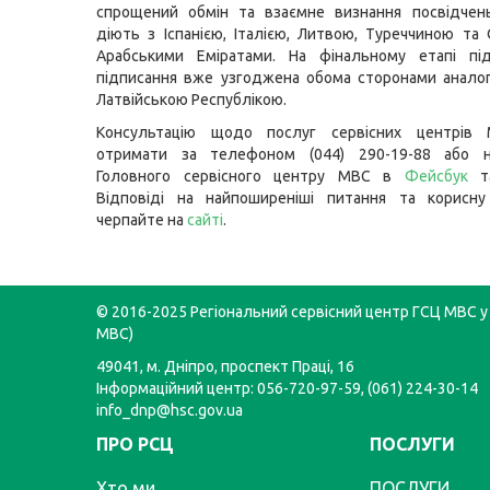
спрощений обмін та взаємне визнання посвідчен
діють з Іспанією, Італією, Литвою, Туреччиною та
Арабськими Еміратами. На фінальному етапі пі
підписання вже узгоджена обома сторонами аналог
Латвійською Республікою.
Консультацію щодо послуг сервісних центрів
отримати за телефоном (044) 290-19-88 або н
Головного сервісного центру МВС в
Фейсбук
Відповіді на найпоширеніші питання та корисну
черпайте на
сайті
.
© 2016-2025 Регіональний сервісний центр ГСЦ МВС у 
МВС)
49041, м. Дніпро, проспект Праці, 16
Інформаційний центр: 056-720-97-59, (061) 224-30-14
info_dnp@hsc.gov.ua
ПРО РСЦ
ПОСЛУГИ
Хто ми
ПОСЛУГИ