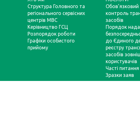
Структура Головного та
Обов’язковий 
регіонального сервісних
контроль тра
центрів МВС
засобів
Керівництво ГСЦ
Порядок нада
Розпорядок роботи
безпосереднь
Графіки особистого
до Єдиного д
прийому
реєстру тран
засобів зовні
користувачів
Часті питання
Зразки заяв