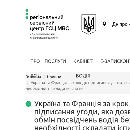
Дніпро
ПРО
ПОСЛУГИ
КАБІНЕТ
Е-ЗАПИС
КОН
РСЦ
ВОДІЯ
Головна
Новини
Україна та Франція за крок до підписання угоди, як
необхідності складати іспити
Україна та Франція за крок
підписання угоди, яка доз
обмін посвідчень водія бе
необхідності складати ісп