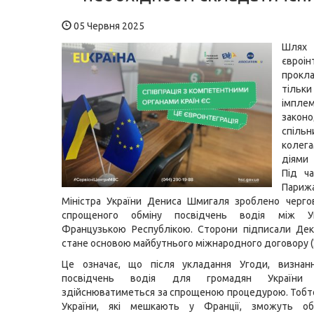
05 Червня 2025
Шл
євроін
прокл
тільки
імпле
законо
спі
коле
діями 
Під ч
Париж
Міністра України Дениса Шмигаля зроблено черго
спрощеного обміну посвідчень водія між У
Французькою Республікою. Сторони підписали Дек
стане основою майбутнього міжнародного договору (
Це означає, що після укладання Угоди, визнан
посвідчень водія для громадян України 
здійснюватиметься за спрощеною процедурою. Тобт
України, які мешкають у Франції, зможуть об