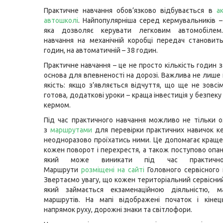
Практичне навчання обов’язково відбувається в
а
автошколі
. Найпопулярніша серед кермувальників – 
яка дозволяє керувати легковим автомобілем
навчання на механічній коробці передач становит
годин, на автоматичній – 38 годин.
Практичне навчання – це не просто кількість годин 
основа для впевненості на дорозі. Важлива не лише к
якість: якщо з’являється відчуття, що ще не зовсі
готова, додаткові уроки – краща інвестиція у безпеку
кермом.
Під час практичного навчання можливо не тільки 
з
маршрутами
для перевірки практичних навичок ке
неодноразово проїхатись ними. Це допомагає краще
кожен поворот і перехрестя, а також поступово опан
який може виникати під час практичног
Маршрути
розміщені на сайті
Головного сервісного
Звертаємо увагу, що кожен територіальний сервісни
який займається екзаменаційною діяльністю, м
маршрутів. На мапі відображені початок і кінец
напрямок руху, дорожні знаки та світлофори.