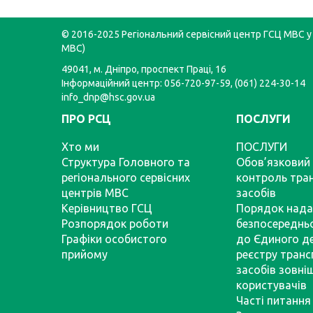
© 2016-2025 Регіональний сервісний центр ГСЦ МВС у 
МВС)
49041, м. Дніпро, проспект Праці, 16
Інформаційний центр: 056-720-97-59, (061) 224-30-14
info_dnp@hsc.gov.ua
ПРО РСЦ
ПОСЛУГИ
Хто ми
ПОСЛУГИ
Структура Головного та
Обов’язковий 
регіонального сервісних
контроль тра
центрів МВС
засобів
Керівництво ГСЦ
Порядок нада
Розпорядок роботи
безпосереднь
Графіки особистого
до Єдиного д
прийому
реєстру тран
засобів зовні
користувачів
Часті питання