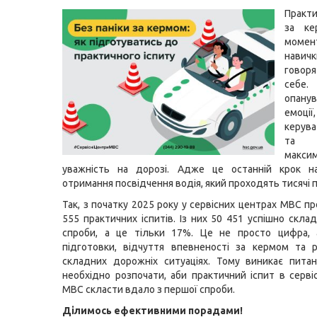
Практ
за к
моме
навич
говор
себе.
опан
емоці
керув
та 
макси
уважність на дорозі. Адже це останній крок 
отримання посвідчення водія, який проходять тисячі п
Так, з початку 2025 року у сервісних центрах МВС п
555 практичних іспитів. Із них 50 451 успішно скла
спроби, а це тільки 17%. Це не просто цифра, 
підготовки, відчуття впевненості за кермом та 
складних дорожніх ситуаціях. Тому виникає пита
необхідно розпочати, аби практичний іспит в серві
МВС скласти вдало з першої спроби.
Ділимось ефективними порадами!