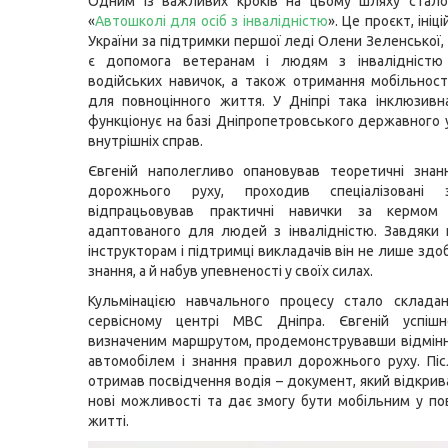
Одним із важливих кроків на цьому шляху стало
«
Автошколі для осіб з інвалідністю
». Це проєкт, іні
України за підтримки першої леді Олени Зеленської,
є допомога ветеранам і людям з інвалідністю
водійських навичок, а також отримання мобільності
для повноцінного життя. У Дніпрі така інклюзив
функціонує на базі Дніпропетровського державного 
внутрішніх справ.
Євгеній наполегливо опановував теоретичні знан
дорожнього руху, проходив спеціалізовані 
відпрацьовував практичні навички за кермом 
адаптованого для людей з інвалідністю. Завдяки
інструкторам і підтримці викладачів він не лише здо
знання, а й набув упевненості у своїх силах.
Кульмінацією навчального процесу стало складан
сервісному центрі МВС Дніпра. Євгеній успішн
визначеним маршрутом, продемонструвавши відмін
автомобілем і знання правил дорожнього руху. Піс
отримав посвідчення водія – документ, який відкрив
нові можливості та дає змогу бути мобільним у п
житті.