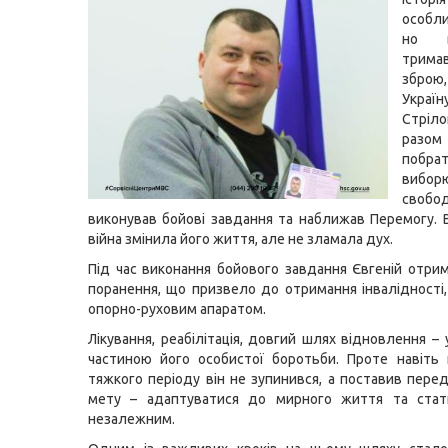
особл
но в
трим
зброю
Україн
Стрі
ра
побра
вибо
свобо
виконував бойові завдання та наближав Перемогу. 
війна змінила його життя, але не зламала дух.
Під час виконання бойового завдання Євгеній отри
поранення, що призвело до отримання інвалідності, 
опорно-руховим апаратом.
Лікування, реабілітація, довгий шлях відновлення –
частиною його особистої боротьби. Проте навіть 
тяжкого періоду він не зупинився, а поставив пере
мету – адаптуватися до мирного життя та ста
незалежним.