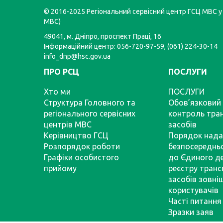
© 2016-2025 Регіональний сервісний центр ГСЦ МВС у 
МВС)
49041, м. Дніпро, проспект Праці, 16
Інформаційний центр: 056-720-97-59, (061) 224-30-14
info_dnp@hsc.gov.ua
ПРО РСЦ
ПОСЛУГИ
Хто ми
ПОСЛУГИ
Структура Головного та
Обов’язковий 
регіонального сервісних
контроль тра
центрів МВС
засобів
Керівництво ГСЦ
Порядок нада
Розпорядок роботи
безпосереднь
Графіки особистого
до Єдиного д
прийому
реєстру тран
засобів зовні
користувачів
Часті питання
Зразки заяв