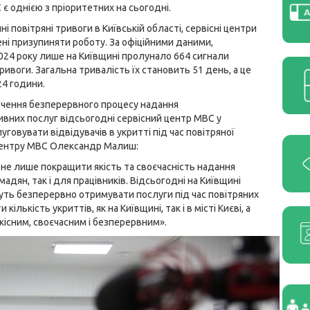
 є однією з пріоритетних на сьогодні.
ні повітряні тривоги в Київській області, сервісні центри
і призупиняти роботу. За офіційними даними,
24 року лише на Київщині пролунало 664 сигнали
ривоги. Загальна тривалість їх становить 51 день, а це
24 години.
чення безперервного процесу надання
ивних послуг відсьогодні сервісний центр МВС у
уговувати відвідувачів в укритті під час повітряної
 центру МВС Олександр Малиш:
 не лише покращити якість та своєчасність надання
адян, так і для працівників. Відсьогодні на Київщині
ть безперервно отримувати послуги під час повітряних
ькість укриттів, як на Київщині, так і в місті Києві, а
кісним, своєчасним і безперервним».