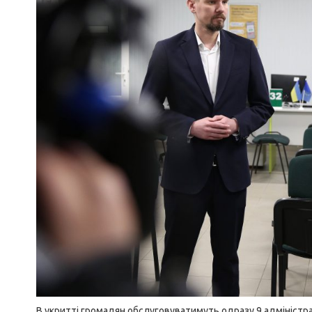
В укритті громадян обслуговуватимуть одразу 9 адміністрат