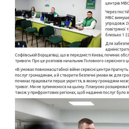
центрів МВС
Через постій
МВС вимушен
упродовж 20
повітряної т
близько 1 2
Для забезпе
адміністрат
Софіївській Борщагівці, що в передмісті Києва, починає обсл
тривоги. Про це розповів начальник Головного сервісного
«В умовах повномасштабної війни сервісні центри прагнуть
послуг громадянам, а й створити безпечні умови як для гром
починає працювати перше укриття, в якому громадяни можу
тривог. Ми не зупиняємося на цьому. Плануємо розширювати кіл
також у прифронтових регіонах, щоб надання послуг було я