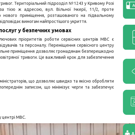
тривог. Територіальний підрозділ №1243 у Кривому Розі
а тією ж адресою, вул. Вільної Ічкерії, 11/2, проте
о нового приміщення, розташованого на підвальному
 відповідає вимогам найпростішого укриття.
послуг у безпечних умовах
лючових пріоритетів роботи сервісних центрів МВС є
відувачів та персоналу. Переміщення сервісного центру
альне приміщення дозволяє громадянам безперешкодно
повітряної тривоги. Це важливий крок для забезпечення
міністраторів, що дозволяє швидко та якісно обробляти
попереднім записом, що мінімізує черги та забезпечує
 центрі МВС.