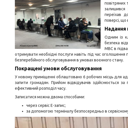
повітряних 
залишився з
переїхав д
поверсі, що
Надання 
Одним із к
безпека від
МВС в підв
отримувати необхідні послуги навіть під час оголошення 
безперебійного обслуговування в умовах воєнного стану.
Покращені умови обслуговування
У новому приміщенні облаштовано 6 робочих місць для ад
запити громадян. Прийом відвідувачів здійснюється за 
ефективний розподіл часу.
Записатися можна двома способами:
через сервіс Е-запис;
за допомогою терміналу безпосередньо в сервісному