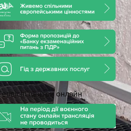
Сервiснi центри онлайн