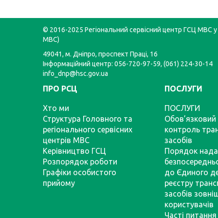
© 2016-2025 Регіональний сервісний центр ГСЦ МВС у 
МВС)
49041, м. Дніпро, проспект Праці, 16
Інформаційний центр: 056-720-97-59, (061) 224-30-14
info_dnp@hsc.gov.ua
ПРО РСЦ
ПОСЛУГИ
Хто ми
ПОСЛУГИ
Структура Головного та
Обов’язковий 
регіонального сервісних
контроль тра
центрів МВС
засобів
Керівництво ГСЦ
Порядок нада
Розпорядок роботи
безпосереднь
Графіки особистого
до Єдиного д
прийому
реєстру тран
засобів зовні
користувачів
Часті питання