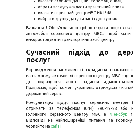
вказати особисті дані (ПІБ, телефон, e-mail)
обрати послугу «скласти практичний іспит»
вказати сервісний центр МВС №1248
вибрати зручну дату та час із доступних
Важливо!
Обов’язково потрібно обрати опцію «скла
автомобілі сервісного центру МВС», щоб мати
використовувати транспортний засіб центру.
Сучасний підхід до дер
послуг
Впровадження можливості складання практичног
вантажному автомобілі сервісного центру МВС – це 
до покращення якості надання адміністратив
Працюємо, щоб кожен українець отримував якісни
державний сервіс.
Консультацію щодо послуг сервісних центрів
отримати за телефоном (044) 290-19-88 або н
Головного сервісного центру МВС в
Фейсбук
Відповіді на найпоширеніші питання та корисну
черпайте на
сайті
.