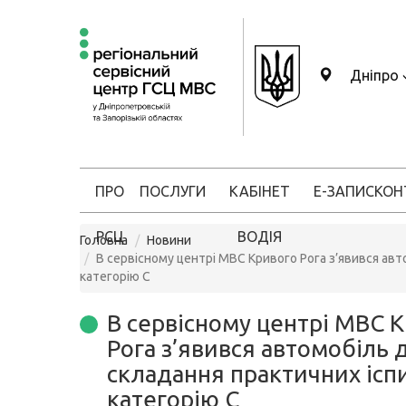
Дніпро
ПРО
ПОСЛУГИ
КАБІНЕТ
Е-ЗАПИС
КОН
РСЦ
ВОДІЯ
Головна
Новини
В сервісному центрі МВС Кривого Рога з’явився авт
категорію C
В сервісному центрі МВС 
Рога з’явився автомобіль 
складання практичних іспи
категорію C