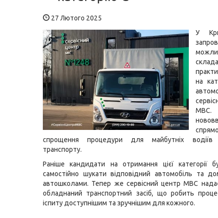
27 Лютого 2025
У Кр
запро
можли
склад
практи
на ка
автомо
серві
МВ
новов
спря
спрощення процедури для майбутніх водіїв 
транспорту.
Раніше кандидати на отримання цієї категорії б
самостійно шукати відповідний автомобіль та до
автошколами. Тепер же сервісний центр МВС нада
обладнаний транспортний засіб, що робить проце
іспиту доступнішим та зручнішим для кожного.