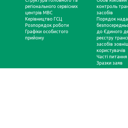
Структура Головного та
Обов’язковий 
регіонального сервісних
контроль тра
центрів МВС
засобів
Керівництво ГСЦ
Порядок нада
Розпорядок роботи
безпосереднь
Графіки особистого
до Єдиного д
прийому
реєстру тран
засобів зовні
користувачів
Часті питання
Зразки заяв