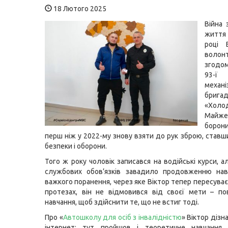
18 Лютого 2025
Війна 
життя 
році 
воло
згодо
93-ї
механі
брига
«Хол
Майже 
борон
перш ніж у 2022-му знову взяти до рук зброю, ставш
безпеки і оборони.
Того ж року чоловік записався на водійські курси, 
службових обов’язків завадило продовженню навч
важкого поранення, через яке Віктор тепер пересува
протезах, він не відмовився від своєї мети – п
навчання, щоб здійснити те, що не встиг тоді.
Про «
Автошколу для осіб з інвалідністю
» Віктор дізн
інтернет: тут пройшов і теоретичне навчання, 